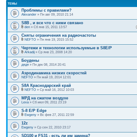
ТЕМЫ
Проблемы с правилами?
Alexander
» Пн авг 09, 2010 21:14
S8B , и все что с ними связано
den
» Сб янв 15, 2011 13:57
Сняты ограничения на радиочастоты
NEFTO
» Пн янв 19, 2015 15:52
Чертежи и технологии используемые в S8E/P
Arkadij
» Ср янв 23, 2008 14:20
Боудены
дядя
» Пн дек 08, 2014 20:41
Аэродинамика низких скоростей
NEFTO
» Пн май 19, 2014 12:01
S8A Краснодарский край
NEFTO
» Ср май 16, 2012 10:03
МРД на сжатом воздухе
Lexa
» Сб июл 09, 2011 23:19
S-8 E/P Edge
Ewgeny
» Вс фев 27, 2011 22:59
12z
Ewgeny
» Ср сен 22, 2010 23:17
SD100 и FS31 - есть ли им замена?