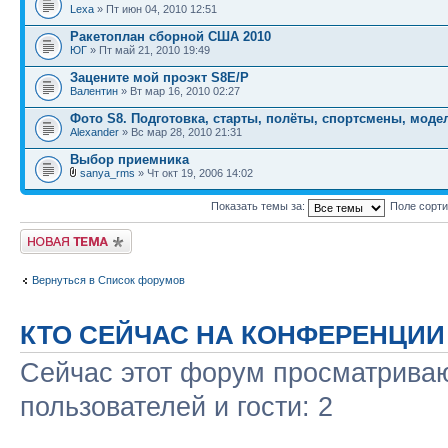
Lexa
» Пт июн 04, 2010 12:51
Ракетоплан сборной США 2010
ЮГ
» Пт май 21, 2010 19:49
Зацените мой проэкт S8E/P
Валентин
» Вт мар 16, 2010 02:27
Фото S8. Подготовка, старты, полёты, спортсмены, моде
Alexander
» Вс мар 28, 2010 21:31
Выбор приемника
sanya_rms
» Чт окт 19, 2006 14:02
Показать темы за:
Поле сорт
Новая тема
Вернуться в Список форумов
КТО СЕЙЧАС НА КОНФЕРЕНЦИИ
Сейчас этот форум просматриваю
пользователей и гости: 2