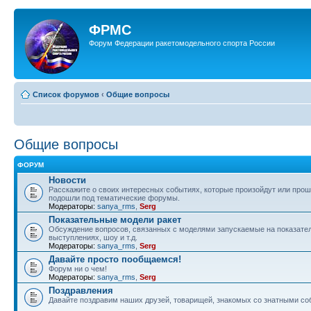
ФРМС
Форум Федерации ракетомодельного спорта России
Список форумов
‹
Общие вопросы
Общие вопросы
ФОРУМ
Новости
Расскажите о своих интересных событиях, которые произойдут или прош
подошли под тематические форумы.
Модераторы:
sanya_rms
,
Serg
Показательные модели ракет
Обсуждение вопросов, связанных с моделями запускаемые на показате
выступлениях, шоу и т.д.
Модераторы:
sanya_rms
,
Serg
Давайте просто пообщаемся!
Форум ни о чем!
Модераторы:
sanya_rms
,
Serg
Поздравления
Давайте поздравим наших друзей, товарищей, знакомых со знатными со