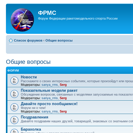
ФРМС
Форум Федерации ракетомодельного спорта России
Список форумов
‹
Общие вопросы
Общие вопросы
ФОРУМ
Новости
Расскажите о своих интересных событиях, которые произойдут или прош
Модераторы:
sanya_rms
,
Serg
Показательные модели ракет
Обсуждение вопросов, связанных с моделями запускаемые на показател
Модераторы:
sanya_rms
,
Serg
Давайте просто пообщаемся!
Форум ни о чем!
Модераторы:
sanya_rms
,
Serg
Поздравления
Давайте поздравим наших друзей, товарищей, знакомых со знатными со
Барахолка