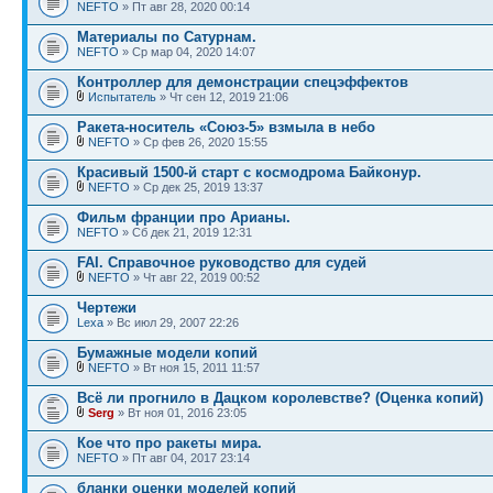
NEFTO
» Пт авг 28, 2020 00:14
Материалы по Сатурнам.
NEFTO
» Ср мар 04, 2020 14:07
Контроллер для демонстрации спецэффектов
Испытатель
» Чт сен 12, 2019 21:06
Ракета-носитель «Союз-5» взмыла в небо
NEFTO
» Ср фев 26, 2020 15:55
Красивый 1500-й старт с космодрома Байконур.
NEFTO
» Ср дек 25, 2019 13:37
Фильм франции про Арианы.
NEFTO
» Сб дек 21, 2019 12:31
FAI. Справочное руководство для судей
NEFTO
» Чт авг 22, 2019 00:52
Чертежи
Lexa
» Вс июл 29, 2007 22:26
Бумажные модели копий
NEFTO
» Вт ноя 15, 2011 11:57
Всё ли прогнило в Дацком королевстве? (Оценка копий)
Serg
» Вт ноя 01, 2016 23:05
Кое что про ракеты мира.
NEFTO
» Пт авг 04, 2017 23:14
бланки оценки моделей копий