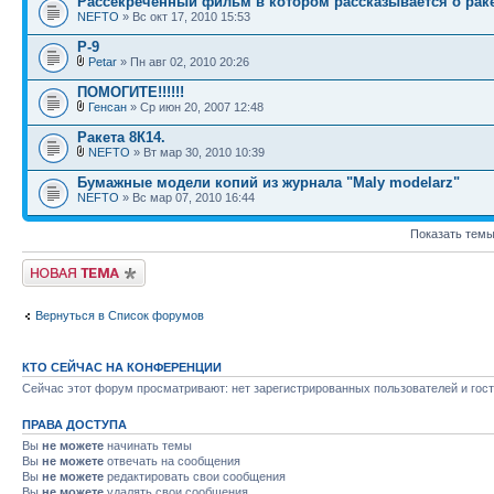
Рассекреченный фильм в котором рассказывается о раке
NEFTO
» Вс окт 17, 2010 15:53
Р-9
Petar
» Пн авг 02, 2010 20:26
ПОМОГИТЕ!!!!!!
Генсан
» Ср июн 20, 2007 12:48
Ракета 8К14.
NEFTO
» Вт мар 30, 2010 10:39
Бумажные модели копий из журнала "Maly modelarz"
NEFTO
» Вс мар 07, 2010 16:44
Показать темы
Новая тема
Вернуться в Список форумов
КТО СЕЙЧАС НА КОНФЕРЕНЦИИ
Сейчас этот форум просматривают: нет зарегистрированных пользователей и гост
ПРАВА ДОСТУПА
Вы
не можете
начинать темы
Вы
не можете
отвечать на сообщения
Вы
не можете
редактировать свои сообщения
Вы
не можете
удалять свои сообщения