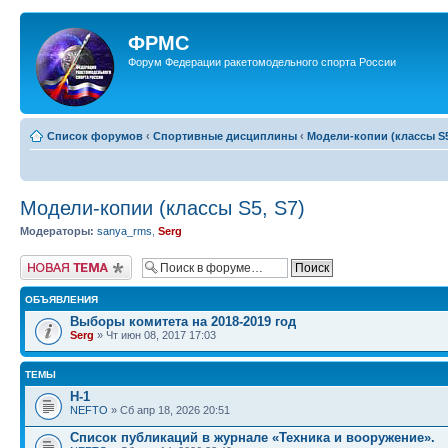
ФРМС
Форум Федерации ракетомодельного спорта России
Список форумов
‹
Спортивные дисциплины
‹
Модели-копии (классы S5
Модели-копии (классы S5, S7)
Модераторы:
sanya_rms
,
Serg
Новая тема
ОБЪЯВЛЕНИЯ
Выборы комитета на 2018-2019 год
Serg
» Чт июн 08, 2017 17:03
ТЕМЫ
Н-1
NEFTO
» Сб апр 18, 2026 20:51
Список публикаций в журнале «Техника и вооружение».