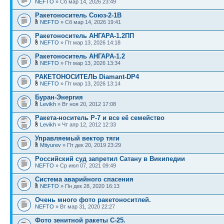
NEFTO
» Сб мар 14, 2026 23:49
Ракетоноситель Союз-2-1В
NEFTO
» Сб мар 14, 2026 19:41
Ракетоноситель АНГАРА-1.2ПП
NEFTO
» Пт мар 13, 2026 14:18
Ракетоноситель АНГАРА-1.2
NEFTO
» Пт мар 13, 2026 13:34
РАКЕТОНОСИТЕЛЬ Diamant-DP4
NEFTO
» Пт мар 13, 2026 13:14
Буран-Энергия
Levikh
» Вт ноя 20, 2012 17:08
Ракета-носитель Р-7 и все её семейство
Levikh
» Чт апр 12, 2012 12:33
Управляемый вектор тяги
Mityurev
» Пт дек 20, 2019 23:29
Российский суд запретил Сатану в Википедии
NEFTO
» Ср июл 07, 2021 09:49
Система аварийного спасения
NEFTO
» Пн дек 28, 2020 16:13
Очень много фото ракетоноситлей.
NEFTO
» Вт мар 31, 2020 22:27
Фото зенитной ракеты С-25.