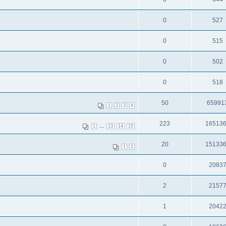
0
527
0
515
0
502
0
518
50
65991
1
2
3
4
223
16513
...
1
13
14
15
20
15133
1
2
0
2083
2
2157
1
2042