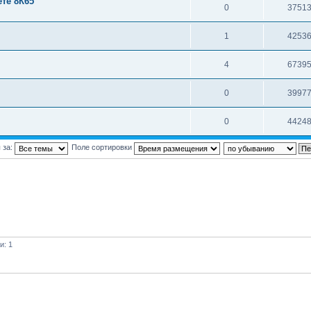
те 8К65
0
3751
1
4253
4
6739
0
3997
0
4424
 за:
Поле сортировки
и: 1