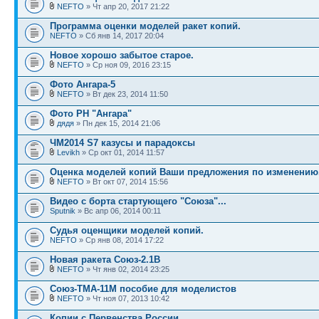
NEFTO
» Чт апр 20, 2017 21:22
Программа оценки моделей ракет копий.
NEFTO
» Сб янв 14, 2017 20:04
Новое хорошо забытое старое.
NEFTO
» Ср ноя 09, 2016 23:15
Фото Ангара-5
NEFTO
» Вт дек 23, 2014 11:50
Фото РН "Ангара"
дядя
» Пн дек 15, 2014 21:06
ЧМ2014 S7 казусы и парадоксы
Levikh
» Ср окт 01, 2014 11:57
Оценка моделей копий Ваши предложения по изменению
NEFTO
» Вт окт 07, 2014 15:56
Видео с борта стартующего "Союза"...
Sputnik
» Вс апр 06, 2014 00:11
Судья оценщики моделей копий.
NEFTO
» Ср янв 08, 2014 17:22
Новая ракета Союз-2.1В
NEFTO
» Чт янв 02, 2014 23:25
Союз-ТМА-11М пособие для моделистов
NEFTO
» Чт ноя 07, 2013 10:42
Копии с Первенства России