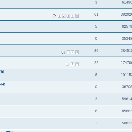
3
6149
61
38202
1
2
3
4
5
5
8257
0
3534
39
28451
1
2
3
22
17470
1
2
30
8
10115
и-к
0
3870
3
5961
6
8588
1
5082