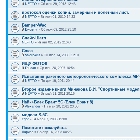
NEFTO
» Сб июн 29, 2013 12:43
протокол оценки копий, замерный и полетный лист.
NEFTO
» Вт июн 01, 2010 14:33
Bamper-Wac
Ewgeny
» Сб июн 09, 2012 23:10
Спейс-Шатл
NEFTO
» Чт авг 02, 2012 21:48
Союз
Valera483
» Пн июл 14, 2008 21:10
ИЩУ ФОТО!!
Генсан
» Ср июн 20, 2007 10:54
Испытания ракетного метеорологического комплекса МР-
NEFTO
» Пн дек 19, 2011 20:44
Второе издание книги Минакова В.И. "Спортивные модел
NEFTO
» Вт май 31, 2011 20:16
Найк+Блек Брант 5С (Блек Брант 8)
Alexander
» Пт май 20, 2011 23:00
модели S-5С.
egor
» Вт мар 07, 2006 19:00
Помогите пожалуйста.
Лариса
» Ср апр 16, 2008 00:25