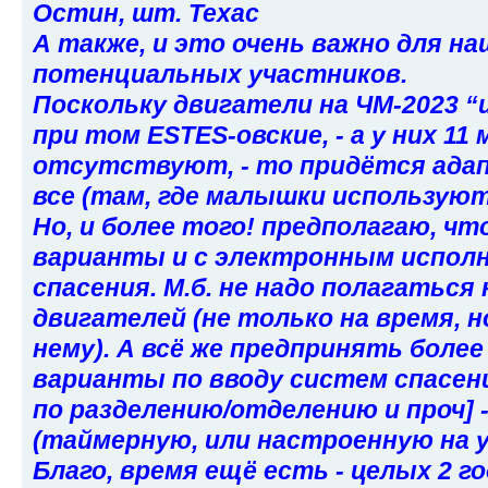
Остин, шт. Техас
А также, и это очень важно для н
потенциальных участников.
Поскольку двигатели на ЧМ-2023 “и
при том ESTES-овские, - а у них 11 
отсутствуют, - то придётся ада
все (там, где малышки используют
Но, и более того! предполагаю, ч
варианты и с электронным испол
спасения. М.б. не надо полагаться
двигателей (не только на время, н
нему). А всё же предпринять боле
варианты по вводу систем спасения
по разделению/отделению и проч] 
(таймерную, или настроенную на у
Благо, время ещё есть - целых 2 г