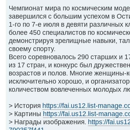
Чемпионат мира по космическим модел
завершился с большим успехом в Ости
1-го по 7-е июля в девяти различных 
более 450 специалистов по космичес
демонстрируя зрелищные навыки, тал
своему спорту.
Всего соревновалось 290 старших и 
из 17 стран, и конкурс был дружеств
возрастов и полов. Многие женщины-
исключительно хорошо, и организато
количеством вовлеченных молодых л
> История
https://fai.us12.list-manage.c
> Картины
https://fai.us12.list-manage.
> Награды изображения.
https://fai.us1
790357f441