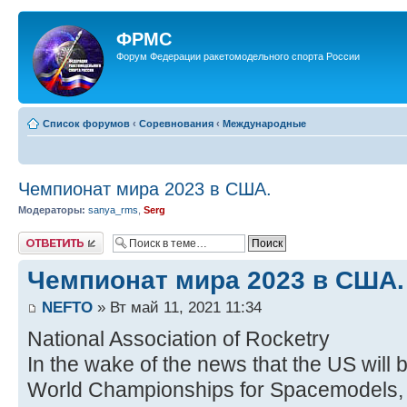
ФРМС
Форум Федерации ракетомодельного спорта России
Список форумов
‹
Соревнования
‹
Международные
Чемпионат мира 2023 в США.
Модераторы:
sanya_rms
,
Serg
Ответить
Чемпионат мира 2023 в США.
NEFTO
» Вт май 11, 2021 11:34
National Association of Rocketry
In the wake of the news that the US will 
World Championships for Spacemodels, a 