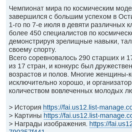
Чемпионат мира по космическим модел
завершился с большим успехом в Ости
1-го по 7-е июля в девяти различных 
более 450 специалистов по космичес
демонстрируя зрелищные навыки, тал
своему спорту.
Всего соревновалось 290 старших и 
из 17 стран, и конкурс был дружеств
возрастов и полов. Многие женщины-
исключительно хорошо, и организато
количеством вовлеченных молодых л
> История
https://fai.us12.list-manage.c
> Картины
https://fai.us12.list-manage.
> Награды изображения.
https://fai.us1
790357f441