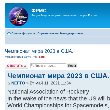
ФРМС
Форум Федерации ракетомодельного спорта России
Список форумов
‹
Соревнования
‹
Международные
Чемпионат мира 2023 в США.
Модераторы:
sanya_rms
,
Serg
Ответить
Чемпионат мира 2023 в США.
NEFTO
» Вт май 11, 2021 11:34
National Association of Rocketry
In the wake of the news that the US will 
World Championships for Spacemodels, a 