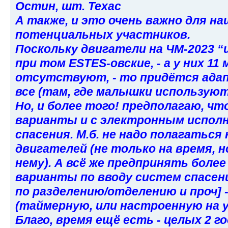
Остин, шт. Техас
А также, и это очень важно для н
потенциальных участников.
Поскольку двигатели на ЧМ-2023 “и
при том ESTES-овские, - а у них 11 
отсутствуют, - то придётся ада
все (там, где малышки используют
Но, и более того! предполагаю, ч
варианты и с электронным испол
спасения. М.б. не надо полагаться
двигателей (не только на время, н
нему). А всё же предпринять боле
варианты по вводу систем спасения
по разделению/отделению и проч] 
(таймерную, или настроенную на у
Благо, время ещё есть - целых 2 г