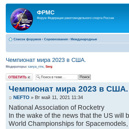
ФРМС
Форум Федерации ракетомодельного спорта России
Список форумов
‹
Соревнования
‹
Международные
Чемпионат мира 2023 в США.
Модераторы:
sanya_rms
,
Serg
Ответить
Чемпионат мира 2023 в США.
NEFTO
» Вт май 11, 2021 11:34
National Association of Rocketry
In the wake of the news that the US will 
World Championships for Spacemodels, a 