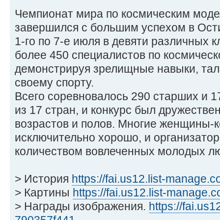
Чемпионат мира по космическим модел
завершился с большим успехом в Ости
1-го по 7-е июля в девяти различных 
более 450 специалистов по космичес
демонстрируя зрелищные навыки, тал
своему спорту.
Всего соревновалось 290 старших и 
из 17 стран, и конкурс был дружеств
возрастов и полов. Многие женщины-
исключительно хорошо, и организато
количеством вовлеченных молодых л
> История
https://fai.us12.list-manage.c
> Картины
https://fai.us12.list-manage.
> Награды изображения.
https://fai.us1
790357f441