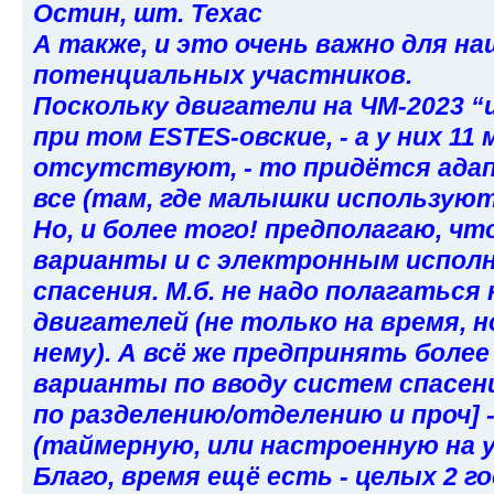
Остин, шт. Техас
А также, и это очень важно для н
потенциальных участников.
Поскольку двигатели на ЧМ-2023 “и
при том ESTES-овские, - а у них 11 
отсутствуют, - то придётся ада
все (там, где малышки используют
Но, и более того! предполагаю, ч
варианты и с электронным испол
спасения. М.б. не надо полагаться
двигателей (не только на время, н
нему). А всё же предпринять боле
варианты по вводу систем спасения
по разделению/отделению и проч] 
(таймерную, или настроенную на у
Благо, время ещё есть - целых 2 г