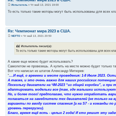
Испытатель
» Чт май 13, 2021 19:00
То есть только такие моторы могут быть использованы для всех кл
Re: Чемпионат мира 2023 в США.
NEFTO
» Чт май 13, 2021 20:50
Испытатель писал(а):
То есть только такие моторы могут быть использованы для всех кл
А какие еще можно будет использовать?
Самолетом не провезешь. А купить на месте можно будет только та
Вот что написал из штатов Александр Митюрев:
"
....И ещё, о времени и месте проведения: 1-8 Июля 2023. Ост
А также, и это очень важно для наших российских потенциа
Поскольку двигатели на ЧМ-2023 “из общей коробки”, и при 
адаптировать модельки все (там, где малышки используютс
Но, и более того! предполагаю, что нужно отработать вари
полагаться на замедлители тех двигателей (не только на вр
варианты по вводу систем спасения [а на S7 - и команды по
уровень перегрузки).
Благо, время ещё есть - целых 2 года! И кто решит эту за