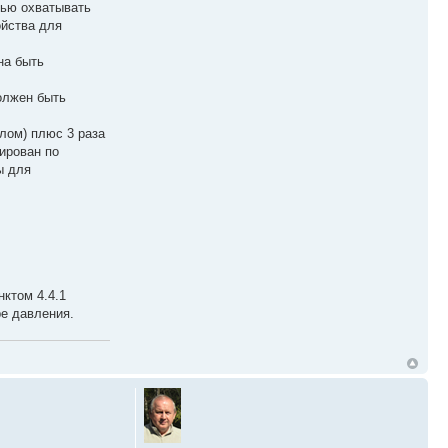
тью охватывать
ойства для
на быть
должен быть
лом) плюс 3 раза
ирован по
ы для
ктом 4.4.1
ре давления.