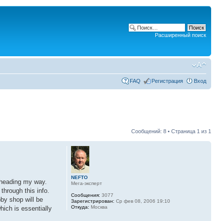
Расширенный поиск
FAQ
Регистрация
Вход
Сообщений: 8 • Страница
1
из
1
NEFTO
e heading my way.
Мега-эксперт
through this info.
Сообщения:
3077
bby shop will be
Зарегистрирован:
Ср фев 08, 2006 19:10
Откуда:
Москва
hich is essentially