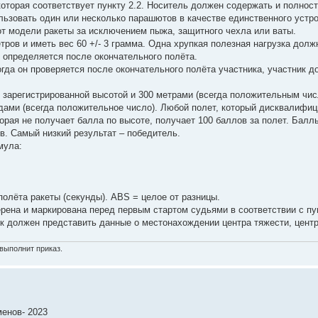
которая соответствует пункту 2.2. Носитель должен содержать и полнос
льзовать один или несколько парашютов в качестве единственного устр
т модели ракеты за исключением пыжа, защитного чехла или ваты.
тров и иметь вес 60 +/- 3 грамма. Одна хрупкая полезная нагрузка долж
 определяется после окончательного полёта.
огда он проверяется после окончательного полёта участника, участник 
 зарегистрированной высотой и 300 метрами (всегда положительным чис
дами (всегда положительное число). Любой полет, который дисквалифиц
торая не получает балла по высоте, получает 100 баллов за полет. Балл
в. Самый низкий результат – победитель.
мула:
 полёта ракеты (секунды). ABS = целое от разницы.
ена и маркирована перед первым стартом судьями в соответствии с пун
ик должен представить данные о местонахождении центра тяжести, цент
выполнит приказ.
енов- 2023