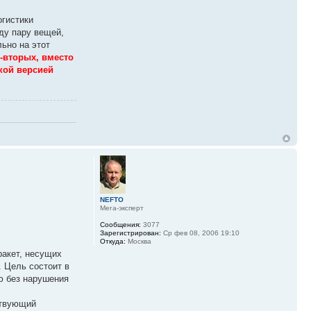
огистики
иду пару вещей,
ьно на этот
-вторых, вместо
кой версией
NEFTO
Мега-эксперт
Сообщения:
3077
Зарегистрирован:
Ср фев 08, 2006 19:10
Откуда:
Москва
ракет, несущих
. Цель состоит в
ю без нарушения
ствующий