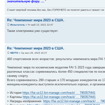
значительную фору. ...
."
Станет мертвой техника без нас, Без ГОРЮЧЕГО не полетит ракета и танкист не 
Re: Чемпионат мира 2023 в США.
Испытатель
» Чт май 13, 2021 22:47
Такая электроника уже существует.
Re: Чемпионат мира 2023 в США.
NEFTO
» Ср июл 26, 2023 16:27
460 спортсменов всех возрастов: результаты чемпионата мира FAI 
Чемпионат мира по космическим моделям FAI S 2023 года завершил
различных классах соревновались более 450 специалистов по кос
своему спорту.
Всего соревновалось 290 старших и 170 младших конкурентов из 17
женщины-конкуренты выступили исключительно хорошо, и организ
> История
https://fai.us12.list-manage.com/track/ ... 790357f441
> Картины
https://fai.us12.list-manage.com/track/ ... 790357f441
> Награды изображения.
https://fai.us12.list-manage.com/track/ ... 7