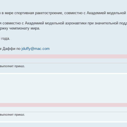
 в мире спортивная ракетостроение, совместно с Академией модельной
 совместно с Академией модельной аэронавтики при значительной подде
ержку чемпионату мира.
 года.
ом Даффи по
jduffy@mac.com
выполнит приказ.
выполнит приказ.