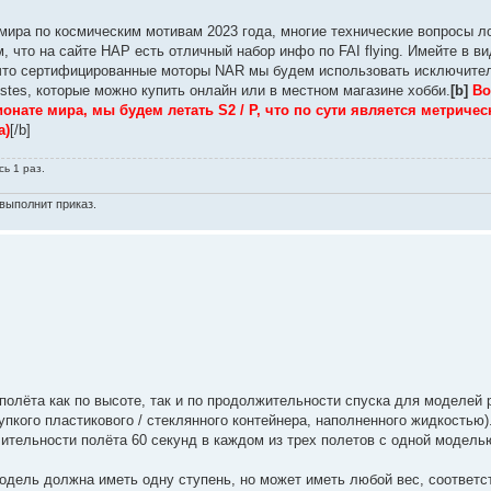
мира по космическим мотивам 2023 года, многие технические вопросы л
, что на сайте НАР есть отличный набор инфо по FAI flying. Имейте в в
 что сертифицированные моторы NAR мы будем использовать исключител
stes, которые можно купить онлайн или в местном магазине хобби.
[b]
Во
нате мира, мы будем летать S2 / P, что по сути является метричес
а)
[/b]
сь 1 раз.
выполнит приказ.
олёта как по высоте, так и по продолжительности спуска для моделей 
пкого пластикового / стеклянного контейнера, наполненного жидкостью)
лительности полёта 60 секунд в каждом из трех полетов с одной модель
Модель должна иметь одну ступень, но может иметь любой вес, соответ