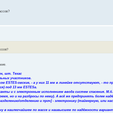
ассов?
ассов?
кие.
ин, шт. Техас
льных участников.
том ESTES-овские, - а у них 11 мм в линейке отсутствуют, - то 
я) под 13 мм ESTESа.
анты и с электронным исполнением ввода систем спасения. М.б.
емя, но и на разбросы по нему). А всё же предпринять более над
 разделению/отделению и проч] - электронику (таймерную, или н
дачу в наилегчайшем по массе и наивысшем по надёжности вариан