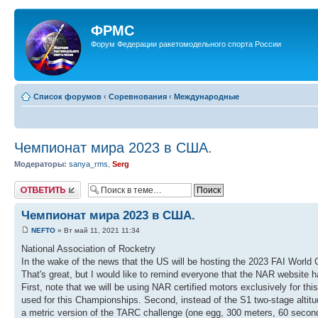
ФРМС
Форум Федерации ракетомодельного спорта России
Список форумов
‹
Соревнования
‹
Международные
Чемпионат мира 2023 в США.
Модераторы:
sanya_rms
,
Serg
Ответить
Чемпионат мира 2023 в США.
NEFTO
» Вт май 11, 2021 11:34
National Association of Rocketry
In the wake of the news that the US will be hosting the 2023 FAI World 
That's great, but I would like to remind everyone that the NAR website ha
First, note that we will be using NAR certified motors exclusively for t
used for this Championships. Second, instead of the S1 two-stage altitu
a metric version of the TARC challenge (one egg, 300 meters, 60 seconds