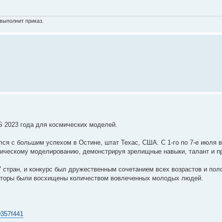
выполнит приказ.
S 2023 года для космических моделей.
ся с большим успехом в Остине, штат Техас, США. С 1-го по 7-е июля в
мическому моделированию, демонстрируя зрелищные навыки, талант и п
 стран, и конкурс был дружественным сочетанием всех возрастов и пол
аторы были восхищены количеством вовлеченных молодых людей.
90357f441