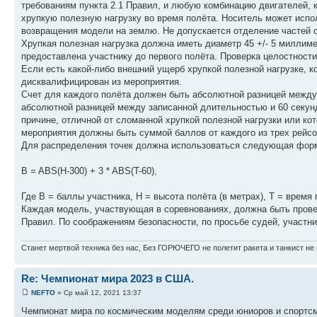
требованиям пункта 2.1 Правил, и любую комбинацию двигателей, 
хрупкую полезную нагрузку во время полёта. Носитель может испо
возвращения модели на землю. Не допускается отделение частей о
Хрупкая полезная нагрузка должна иметь диаметр 45 +/- 5 миллиме
предоставлена участнику до первого полёта. Проверка целостности
Если есть какой-либо внешний ущерб хрупкой полезной нагрузке, к
дисквалифицирован из мероприятия.
Счет для каждого полёта должен быть абсолютной разницей между
абсолютной разницей между записанной длительностью и 60 секун
причине, отличной от сломанной хрупкой полезной нагрузки или ко
мероприятия должны быть суммой баллов от каждого из трех рейсо
Для распределения точек должна использоваться следующая фор
B = ABS(H-300) + 3 * ABS(T-60),
Где B = баллы участника, H = высота полёта (в метрах), T = время
Каждая модель, участвующая в соревнованиях, должна быть провер
Правил. По соображениям безопасности, по просьбе судей, участн
Станет мертвой техника без нас, Без ГОРЮЧЕГО не полетит ракета и танкист не 
Re: Чемпионат мира 2023 в США.
NEFTO
» Ср май 12, 2021 13:37
Чемпионат мира по космическим моделям среди юниоров и спортсм