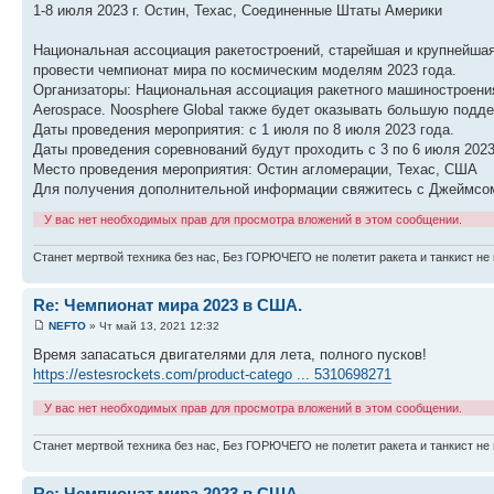
1-8 июля 2023 г. Остин, Техас, Соединенные Штаты Америки
Национальная ассоциация ракетостроений, старейшая и крупнейшая
провести чемпионат мира по космическим моделям 2023 года.
Организаторы: Национальная ассоциация ракетного машиностроения
Aerospace. Noosphere Global также будет оказывать большую подд
Даты проведения мероприятия: с 1 июля по 8 июля 2023 года.
Даты проведения соревнований будут проходить с 3 по 6 июля 2023
Место проведения мероприятия: Остин агломерации, Техас, США
Для получения дополнительной информации свяжитесь с Джеймс
У вас нет необходимых прав для просмотра вложений в этом сообщении.
Станет мертвой техника без нас, Без ГОРЮЧЕГО не полетит ракета и танкист не 
Re: Чемпионат мира 2023 в США.
NEFTO
» Чт май 13, 2021 12:32
Время запасаться двигателями для лета, полного пусков!
https://estesrockets.com/product-catego ... 5310698271
У вас нет необходимых прав для просмотра вложений в этом сообщении.
Станет мертвой техника без нас, Без ГОРЮЧЕГО не полетит ракета и танкист не 
Re: Чемпионат мира 2023 в США.