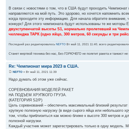
В связи с новостями о том, что в США будут проходить Чемпионат 
направляются на мой путь. Это здорово, но хочется напомнить всем
когда проходите эту информацию. Для начала обратите внимание,
конкурс! Для этого чемпионата будут использованы те же моторы E
двухступенчатой высоты S1, нормально пролетевшей на Чемпио
челленджа ТАРК (одно яйцо, 300 метров, 60 секунды и три рейс
Последний раз редактировалось
NEFTO
Вт май 11, 2021 11:40, всего редактировало
Станет мертвой техника без нас, Без ГОРЮЧЕГО не полетит ракета и танкист не 
Re: Чемпионат мира 2023 в США.
NEFTO
» Вт май 11, 2021 11:39
Надо думать об этом уже сейчас.
СОРЕВНОВАНИЯ МОДЕЛЕЙ РАКЕТ
НА ПОДЪЕМ ХРУПКОГО ГРУЗА.
(КАТЕГОРИЯ S2/P)
Цель соревнований – обеспечить максимальный близкий результат п
хрупкую полезную нагрузку (в виде сырого яйца или небольшого хру
том, чтобы приблизиться как можно ближе к высоте 300 метров и д
полезной нагрузки.
Каждый участник может зарегестрировать только в одну модель. 