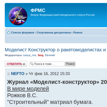
ФРМС
Форум Федерации ракетомодельного спорта России
Список форумов
‹
Спортивные дисциплины
‹
Разное
Моделист Конструктор о ракетомоделистах и
Модераторы:
sanya_rms
,
Serg
,
Евгений
Ответить
NEFTO
» Чт фев 16, 2012 15:33
Журнал «Моделист-конструктор» 201
В мире моделей
Рожков В.С.
"Строительный" матриал бумага.