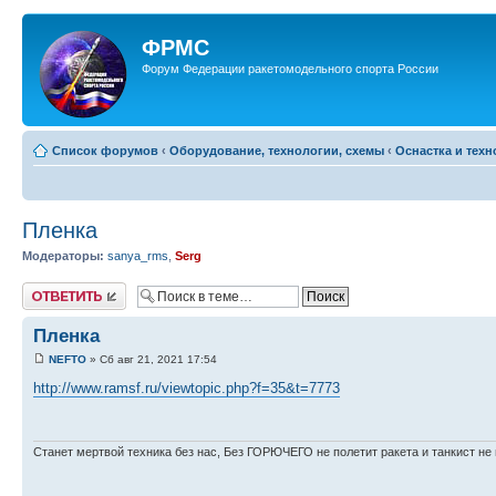
ФРМС
Форум Федерации ракетомодельного спорта России
Список форумов
‹
Оборудование, технологии, схемы
‹
Оснастка и тех
Пленка
Модераторы:
sanya_rms
,
Serg
Ответить
Пленка
NEFTO
» Сб авг 21, 2021 17:54
http://www.ramsf.ru/viewtopic.php?f=35&t=7773
Станет мертвой техника без нас, Без ГОРЮЧЕГО не полетит ракета и танкист не 