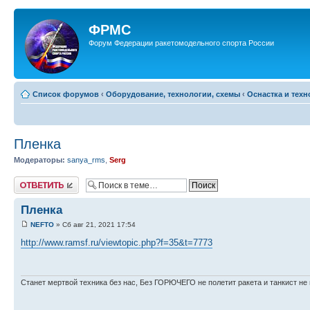
ФРМС
Форум Федерации ракетомодельного спорта России
Список форумов
‹
Оборудование, технологии, схемы
‹
Оснастка и тех
Пленка
Модераторы:
sanya_rms
,
Serg
Ответить
Пленка
NEFTO
» Сб авг 21, 2021 17:54
http://www.ramsf.ru/viewtopic.php?f=35&t=7773
Станет мертвой техника без нас, Без ГОРЮЧЕГО не полетит ракета и танкист не 