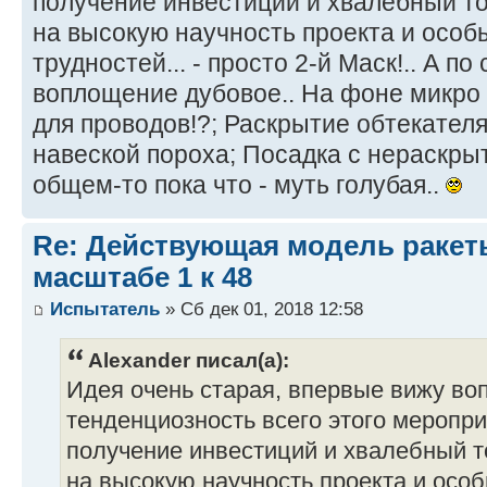
получение инвестиций и хвалебный то
на высокую научность проекта и особ
трудностей... - просто 2-й Маск!.. А по
воплощение дубовое.. На фоне микро
для проводов!?; Раскрытие обтекател
навеской пороха; Посадка с нераскр
общем-то пока что - муть голубая..
Re: Действующая модель ракеты
масштабе 1 к 48
Испытатель
» Сб дек 01, 2018 12:58
Alexander писал(а):
Идея очень старая, впервые вижу во
тенденциозность всего этого меропри
получение инвестиций и хвалебный т
на высокую научность проекта и осо