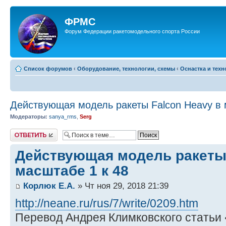
ФРМС
Форум Федерации ракетомодельного спорта России
Список форумов
‹
Оборудование, технологии, схемы
‹
Оснастка и тех
Действующая модель ракеты Falcon Heavy в 
Модераторы:
sanya_rms
,
Serg
Ответить
Действующая модель ракеты 
масштабе 1 к 48
Корлюк Е.А.
» Чт ноя 29, 2018 21:39
http://neane.ru/rus/7/write/0209.htm
Перевод Андрея Климковского статьи 