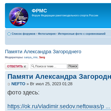
ФРМС
Форум Федерации ракетомодельного спорта России
Список форумов
‹
Фотогалерея
‹
Интересные фото с соревнований
Памяти Александра Загороднего
Модераторы:
sanya_rms
,
Serg
Ответить
Памяти Александра Загородн
NEFTO
» Вт июл 25, 2023 01:28
фото здесь:
https://ok.ru/vladimir.sedov.neftowas/p .