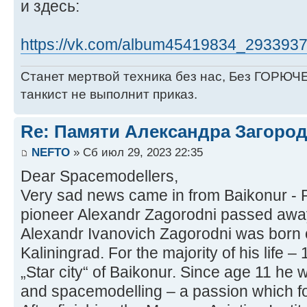
и здесь:
https://vk.com/album45419834_293393
Станет мертвой техника без нас, Без ГОРЮЧЕ
танкист не выполнит приказ.
Re: Памяти Александра Загоро
NEFTO
» Сб июл 29, 2023 22:35
Dear Spacemodellers,
Very sad news came in from Baikonur -
pioneer Alexandr Zagorodni passed awa
Alexandr Ivanovich Zagorodni was born 
Kaliningrad. For the majority of his life –
„Star city“ of Baikonur. Since age 11 he
and spacemodelling – a passion which fol