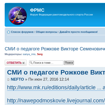
ФРМС
Форум Федерации ракетомодельного спорта России
Список форумов
‹
Общие вопросы
‹
Давайте просто пообщаемся!
СМИ о педагоге Рожкове Викторе Семенович
Модераторы:
sanya_rms
,
Serg
Ответить
СМИ о педагоге Рожкове Вик
NEFTO
» Пн июн 27, 2016 12:14
http://www.mk.ru/editions/daily/article ... 
http://nawepodmoskovie.livejournal.com