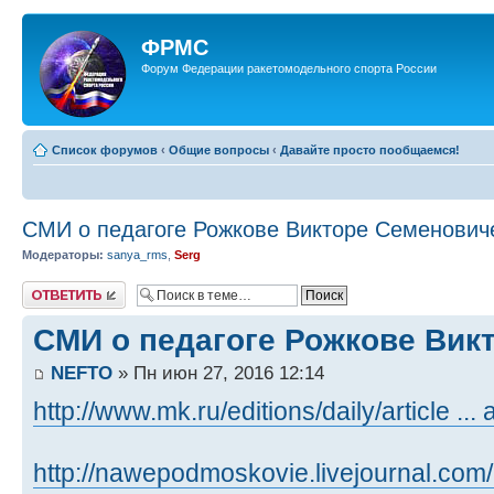
ФРМС
Форум Федерации ракетомодельного спорта России
Список форумов
‹
Общие вопросы
‹
Давайте просто пообщаемся!
СМИ о педагоге Рожкове Викторе Семенович
Модераторы:
sanya_rms
,
Serg
Ответить
СМИ о педагоге Рожкове Вик
NEFTO
» Пн июн 27, 2016 12:14
http://www.mk.ru/editions/daily/article ... 
http://nawepodmoskovie.livejournal.com