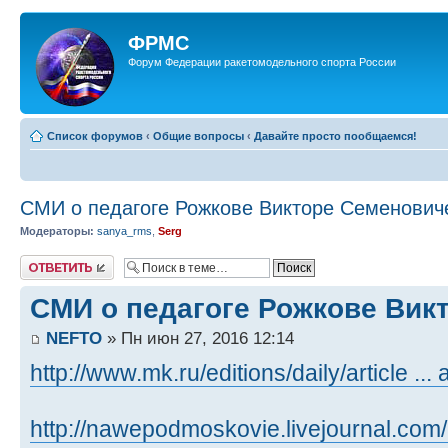
ФРМС
Форум Федерации ракетомодельного спорта России
Список форумов
‹
Общие вопросы
‹
Давайте просто пообщаемся!
СМИ о педагоге Рожкове Викторе Семенович
Модераторы:
sanya_rms
,
Serg
Ответить
СМИ о педагоге Рожкове Вик
NEFTO
» Пн июн 27, 2016 12:14
http://www.mk.ru/editions/daily/article ... 
http://nawepodmoskovie.livejournal.com