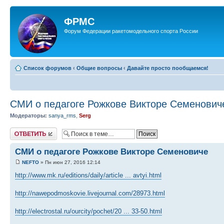
ФРМС
Форум Федерации ракетомодельного спорта России
Список форумов
‹
Общие вопросы
‹
Давайте просто пообщаемся!
СМИ о педагоге Рожкове Викторе Семенович
Модераторы:
sanya_rms
,
Serg
Ответить
СМИ о педагоге Рожкове Викторе Семеновиче
NEFTO
» Пн июн 27, 2016 12:14
http://www.mk.ru/editions/daily/article ... avtyi.html
http://nawepodmoskovie.livejournal.com/28973.html
http://electrostal.ru/ourcity/pochet/20 ... 33-50.html