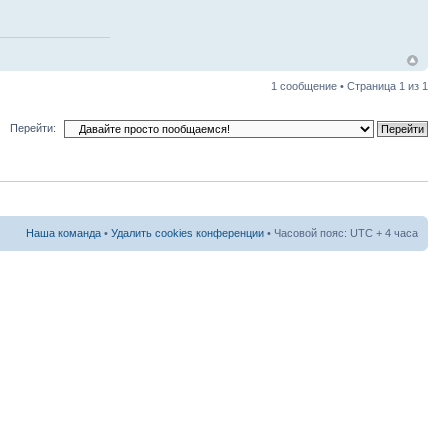
1 сообщение • Страница
1
из
1
Перейти:
Наша команда
•
Удалить cookies конференции
• Часовой пояс: UTC + 4 часа