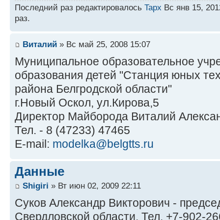
Последний раз редактировалось
Tapx
Вс янв 15, 201
раз.
Виталий
» Вс май 25, 2008 15:07
Муниципальное образовательное учр
образования детей "Станция юных те
района Белгродской области"
г.Новый Оскол, ул.Кирова,5
Директор Майборода Виталий Алекса
Тел. - 8 (47233) 47465
E-mail:
modelka@belgtts.ru
Данные
Shigiri
» Вт июн 02, 2009 22:11
Суков Александр Викторович - предс
Свердловской области. Тел. +7-902-266