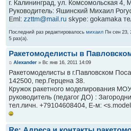
г. Калининград, ул. Комсомольская 4
Руководитель: Яшинский Михаил Рогу
Eml:
zzttm@mail.ru
skype: gokamaka те
Последний раз редактировалось
михаил
Пн сен 23, 
5 раз(а).
Ракетомоделисты в Павловско
Alexander
» Вс янв 16, 2011 14:09
Ракетомоделисты в г.Павловском Поса
142500, пер.Герцена 38.
Кружок ракетного моделирования МО
руководитель (педагог ДО) : Загородн
тел.личн. +79104608404, Е-м: <s.model
Re: Адреса и контакты ракетом