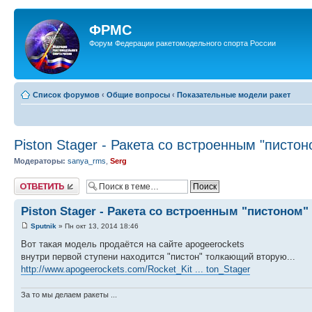
ФРМС
Форум Федерации ракетомодельного спорта России
Список форумов
‹
Общие вопросы
‹
Показательные модели ракет
Piston Stager - Ракета со встроенным "пистон
Модераторы:
sanya_rms
,
Serg
Ответить
Piston Stager - Ракета со встроенным "пистоном"
Sputnik
» Пн окт 13, 2014 18:46
Вот такая модель продаётся на сайте apogeerockets
внутри первой ступени находится "пистон" толкающий вторую...
http://www.apogeerockets.com/Rocket_Kit ... ton_Stager
За то мы делаем ракеты ...