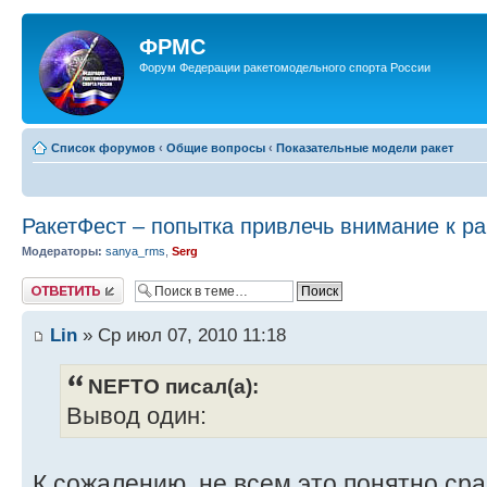
ФРМС
Форум Федерации ракетомодельного спорта России
Список форумов
‹
Общие вопросы
‹
Показательные модели ракет
РакетФест – попытка привлечь внимание к р
Модераторы:
sanya_rms
,
Serg
Ответить
Lin
» Ср июл 07, 2010 11:18
NEFTO писал(а):
Вывод один:
К сожалению, не всем это понятно сра