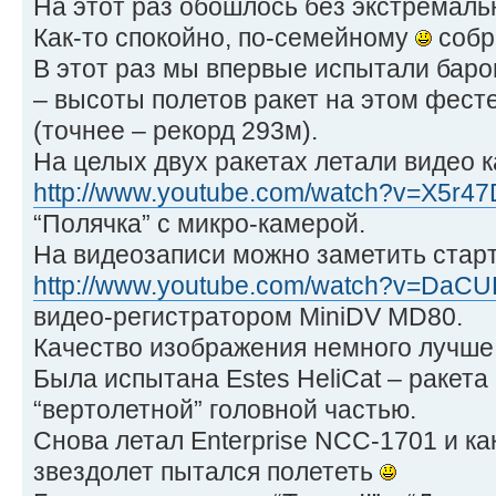
На этот раз обошлось без экстремаль
Как-то спокойно, по-семейному
собр
В этот раз мы впервые испытали бар
– высоты полетов ракет на этом фест
(точнее – рекорд 293м).
На целых двух ракетах летали видео 
http://www.youtube.com/watch?v=X5r47
“Полячка” с микро-камерой.
На видеозаписи можно заметить стар
http://www.youtube.com/watch?v=DaC
видео-регистратором MiniDV MD80.
Качество изображения немного лучше,
Была испытана Estes HeliCat – ракета
“вертолетной” головной частью.
Снова летал Enterprise NCC-1701 и к
звездолет пытался полететь