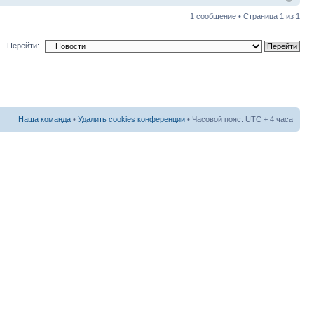
1 сообщение • Страница
1
из
1
Перейти:
Наша команда
•
Удалить cookies конференции
• Часовой пояс: UTC + 4 часа