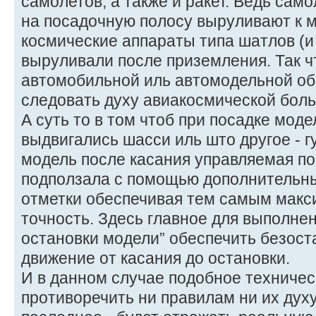
самолетов, а также и ракет. Ведь сам
на посадочную полосу выруливают к м
космические аппараты типа шатлов (и
выруливали после приземления. Так чт
автомобильной иль автомодельной обр
следовать духу авиакосмической боль
А суть то в том чтоб при посадке мод
выдвигались шасси иль што другое - г
модель после касания управляемая по
подползала с помощью дополнительны
отметки обеспечивая тем самым макс
точность. Здесь главное для выполнен
остановки модели” обеспечить безос
движение от касания до остановки.
И в данном случае подобное техничес
противоречить ни правилам ни их духу