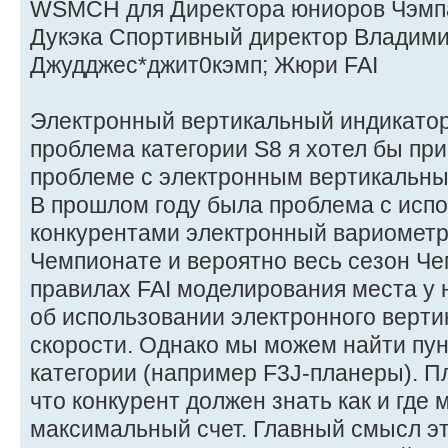
WSMCH для Директора юниоров Чэмп
Дукэка Спортивный директор Владим
Джудджес*джит0кэмп; Жюри FAI
Электронный вертикальный индикатор с
проблема категории S8 я хотел бы пр
проблеме с электронным вертикальны
В прошлом году была проблема с исп
конкурентами электронный вариометр
Чемпионате и вероятно весь сезон Че
правилах FAI моделирования места у н
об использовании электронного верти
скорости. Однако мы можем найти пун
категории (например F3J-планеры). Пл
что конкурент должен знать как и где 
максимальный счет. Главный смысл эт