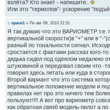
взлёта? Кто знает - напишите..
Или это "термолов"- ускорение "подъём
space1
» Пн авг 09, 2010 21:51
Я так думаю что это ВАРИОМЕТР т.е. 
вертикальной скорости)в "+" или в "-"(
разный по тональности сигнал. Исходя
сростается с фактами рассказ кого-то
дядька сидел под одеялом недалеко от
штуковиной и передовал своим что -то
говорил здесь летать или куда в сторо
Второй вариант что это система кото
вертикальное положение модели и под
правилах нет про это ничего тем боле
пользуют!!!! А вот про вариометр совс
как обратная связб модель-пилот а по