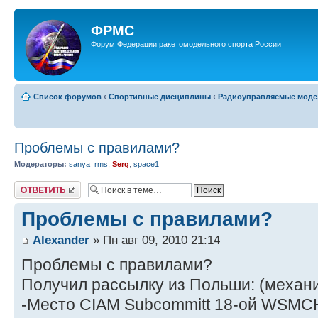
ФРМС
Форум Федерации ракетомодельного спорта России
Список форумов
‹
Спортивные дисциплины
‹
Радиоуправляемые модел
Проблемы с правилами?
Модераторы:
sanya_rms
,
Serg
,
space1
Ответить
Проблемы с правилами?
Alexander
» Пн авг 09, 2010 21:14
Проблемы с правилами?
Получил рассылку из Польши: (механи
-Место CIAM Subcommitt 18-ой WSMCH