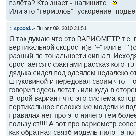
взлёта? Кто знает - напишите..
Или это "термолов"- ускорение "подъём
space1
» Пн авг 09, 2010 21:51
Я так думаю что это ВАРИОМЕТР т.е. 
вертикальной скорости)в "+" или в "-"(
разный по тональности сигнал. Исходя
сростается с фактами рассказ кого-то
дядька сидел под одеялом недалеко от
штуковиной и передовал своим что -то
говорил здесь летать или куда в сторо
Второй вариант что это система кото
вертикальное положение модели и под
правилах нет про это ничего тем боле
пользуют!!!! А вот про вариометр совс
как обратная связб модель-пилот а по