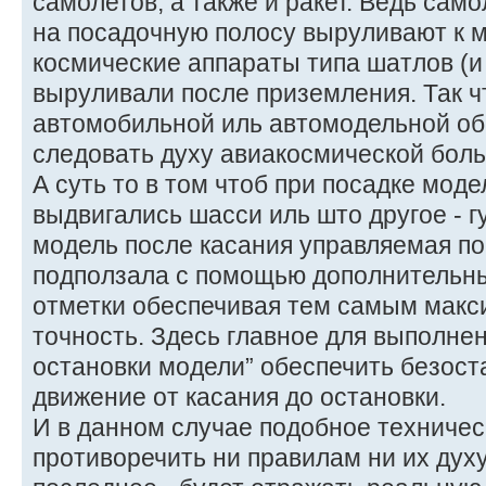
самолетов, а также и ракет. Ведь сам
на посадочную полосу выруливают к м
космические аппараты типа шатлов (и
выруливали после приземления. Так чт
автомобильной иль автомодельной обр
следовать духу авиакосмической боль
А суть то в том чтоб при посадке мод
выдвигались шасси иль што другое - г
модель после касания управляемая по
подползала с помощью дополнительны
отметки обеспечивая тем самым макс
точность. Здесь главное для выполнен
остановки модели” обеспечить безос
движение от касания до остановки.
И в данном случае подобное техничес
противоречить ни правилам ни их духу