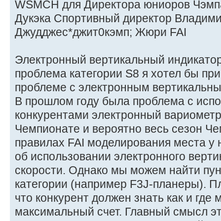
WSMCH для Директора юниоров Чэмп
Дукэка Спортивный директор Владим
Джудджес*джит0кэмп; Жюри FAI
Электронный вертикальный индикатор с
проблема категории S8 я хотел бы пр
проблеме с электронным вертикальны
В прошлом году была проблема с исп
конкурентами электронный вариометр
Чемпионате и вероятно весь сезон Че
правилах FAI моделирования места у н
об использовании электронного верти
скорости. Однако мы можем найти пун
категории (например F3J-планеры). Пл
что конкурент должен знать как и где 
максимальный счет. Главный смысл эт