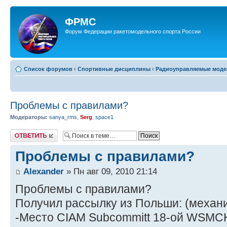
ФРМС
Форум Федерации ракетомодельного спорта России
Список форумов
‹
Спортивные дисциплины
‹
Радиоуправляемые модел
Проблемы с правилами?
Модераторы:
sanya_rms
,
Serg
,
space1
Ответить
Проблемы с правилами?
Alexander
» Пн авг 09, 2010 21:14
Проблемы с правилами?
Получил рассылку из Польши: (механи
-Место CIAM Subcommitt 18-ой WSMCH