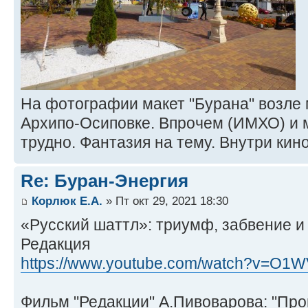
На фотографии макет "Бурана" возле 
Архипо-Осиповке. Впрочем (ИМХО) и 
трудно. Фантазия на тему. Внутри кин
Re: Буран-Энергия
Корлюк Е.А.
» Пт окт 29, 2021 18:30
«Русский шаттл»: триумф, забвение и 
Редакция
https://www.youtube.com/watch?v=O
Фильм "Редакции" А.Пивоварова: "Про