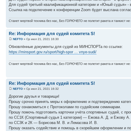
Для судей третьей квалификационной категории и «Юный судья» - 
Ссылка на подключение к конференции Zoom будет выслана соглас
Станет мертвой техника без нас, Без ГОРЮЧЕГО не полетит ракета и танкист не 
Re: Информация для судей комитета S!
NEFTO
» Ср июл 21, 2021 16:30
Обновлённые документы для судей из МИНСПОРТа по ссылке:
https://minsport.gov.ru/sport/high-spor ... vnye-sudi/
Станет мертвой техника без нас, Без ГОРЮЧЕГО не полетит ракета и танкист не 
Re: Информация для судей комитета S!
NEFTO
» Ср июл 21, 2021 16:32
Дорогие друзья и товарищи!
Прошу срочно принять меры к оформлению и подтверждению катег
Прошу ознакомиться с Протоколами по судейским семинарам.
Прошу помочь подготовить карточки учёта спортивных судей, с пр
по СС1К (Спортивный судья 1 категории) — Ежова А. Д. и Ежову А. 
по СС3К и 2К — Борисова М. В. и Лемасова И. В.
Прошу оказать содействие и помощь в скорейшем оформлении и по