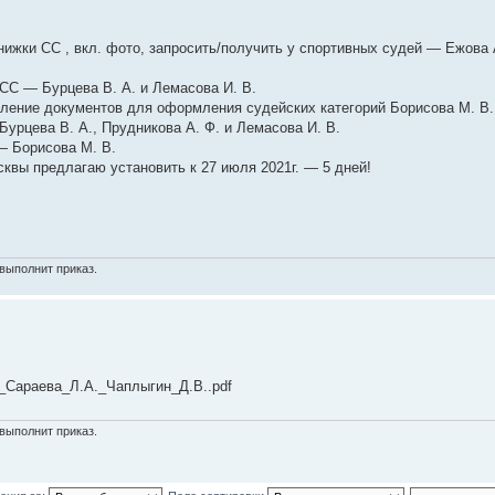
ижки СС , вкл. фото, запросить/получить у спортивных судей — Ежова 
 СС — Бурцева В. А. и Лемасова И. В.
ние документов для оформления судейских категорий Борисова М. В. 
рцева В. А., Прудникова А. Ф. и Лемасова И. В.
— Борисова М. В.
квы предлагаю установить к 27 июля 2021г. — 5 дней!
выполнит приказ.
2_Сараева_Л.А._Чаплыгин_Д.В..pdf
выполнит приказ.