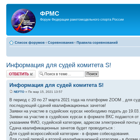
ФРМС
Форум Федерации ракетомодельного спорта России
Список форумов
‹
Соревнования
‹
Правила соревнований
Информация для судей комитета S!
Ответить
Информация для судей комитета S!
NEFTO
» Пн мар 15, 2021 13:57
В период с 20 по 27 марта 2021 года на платформе ZOOM , для су
последующей сдачей квалификационных зачетов!
Заявки на участие в судейских курсах необходимо подать до 19.0
Заявки на участие в судейских курсах в формате ВКС подаются от
указанием ФИО, судейской категории, адресом электронной почты 
Сдача квалификационных зачетов будет проводиться :
Для судей всероссийской категории - в форме собеседования.
Для судей первой и второй квалификационной категории - в форме 