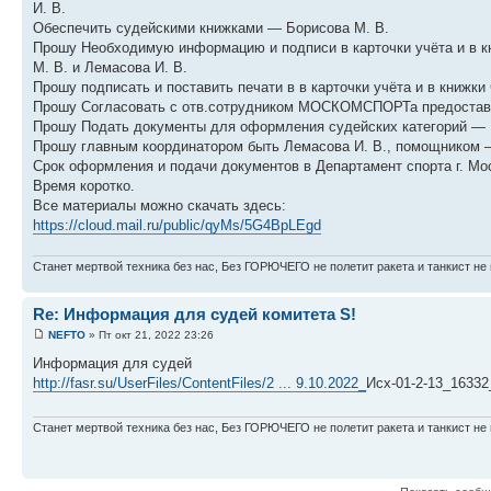
И. В.
Обеспечить судейскими книжками — Борисова М. В.
Прошу Необходимую информацию и подписи в карточки учёта и в кн
М. В. и Лемасова И. В.
Прошу подписать и поставить печати в в карточки учёта и в книжки
Прошу Согласовать с отв.сотрудником МОСКОМСПОРТа предоставле
Прошу Подать документы для оформления судейских категорий — Бу
Прошу главным координатором быть Лемасова И. В., помощником 
Срок оформления и подачи документов в Департамент спорта г. Мос
Время коротко.
Все материалы можно скачать здесь:
https://cloud.mail.ru/public/qyMs/5G4BpLEgd
Станет мертвой техника без нас, Без ГОРЮЧЕГО не полетит ракета и танкист не 
Re: Информация для судей комитета S!
NEFTO
» Пт окт 21, 2022 23:26
Информация для судей
http://fasr.su/UserFiles/ContentFiles/2 ... 9.10.2022_
Исх-01-2-13_1633
Станет мертвой техника без нас, Без ГОРЮЧЕГО не полетит ракета и танкист не 