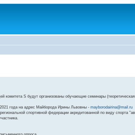
дей комитета S будут организованы обучающие семинары (теоретическая 
3.2021 года на адрес Майборода Ирины Львовны -
mayborodairina@mail.ru
 региональной спортивной федерации акредитованной по виду спорта "а
участника.
письменного опроса.