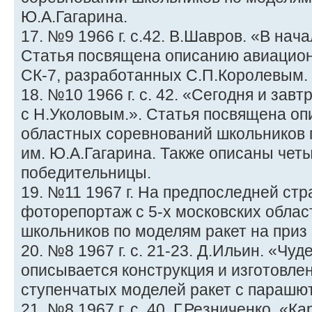
Ю.А.Гагарина.
17. №9 1966 г. с.42. В.Шавров. «В нач
Статья посвящена описанию авиацион
СК-7, разработанных С.П.Королевым.
18. №10 1966 г. с. 42. «Сегодня и зав
с Н.Уколовым.». Статья посвящена оп
областных соревнований школьников п
им. Ю.А.Гагарина. Также описаны чет
победительницы.
19. №11 1967 г. На предпоследней ст
фоторепортаж с 5-х московских обла
школьников по моделям ракет на приз 
20. №8 1967 г. с. 21-23. Д.Ильин. «Чу
описывается конструкция и изготовлен
ступенчатых моделей ракет с парашю
21. №8 1967 г. с. 40. Г.Резниченко. «