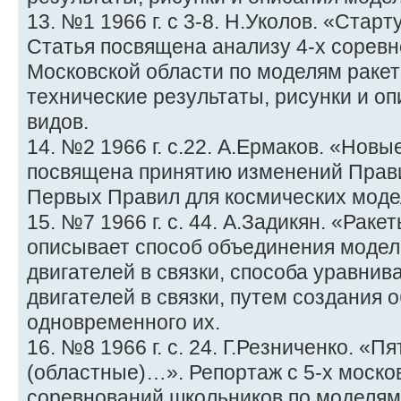
13. №1 1966 г. с 3-8. Н.Уколов. «Стар
Статья посвящена анализу 4-х сорев
Московской области по моделям ракет 
технические результаты, рисунки и о
видов.
14. №2 1966 г. с.22. А.Ермаков. «Нов
посвящена принятию изменений Прав
Первых Правил для космических моде
15. №7 1966 г. с. 44. А.Задикян. «Рак
описывает способ объединения моде
двигателей в связки, способа уравнив
двигателей в связки, путем создания 
одновременного их.
16. №8 1966 г. с. 24. Г.Резниченко. «
(областные)…». Репортаж с 5-х моско
соревнований школьников по моделям 