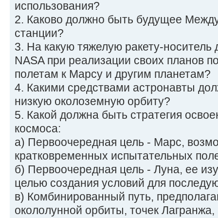
использования?
2. Каково должно быть будущее Межд
станции?
3. На какую тяжелую ракету-носитель
NASA при реализации своих планов п
полетам к Марсу и другим планетам?
4. Какими средствами астронавты дол
низкую околоземную орбиту?
5. Какой должна быть стратегия осво
космоса:
а) Первоочередная цель - Марс, возм
кратковременных испытательных поле
б) Первоочередная цель - Луна, ее из
целью создания условий для последую
в) Комбинированный путь, предполаг
окололунной орбиты, точек Лагранжа