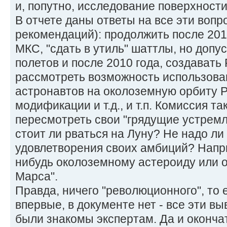
и, попутно, исследование поверхност
В отчете даны ответы на все эти вопр
рекомендаций): продолжить после 201
МКС, "сдать в утиль" шаттлы, но допу
полетов и после 2010 года, создавать 
рассмотреть возможность использова
астронавтов на околоземную орбиту Р
модификации и т.д., и т.п. Комиссия 
пересмотреть свои "грядущие устремл
стоит ли рваться на Луну? Не надо ли
удовлетворения своих амбиций? Напри
нибудь околоземному астероиду или о
Марса".
Правда, ничего "революционного", то 
впервые, в документе нет - все эти в
были знакомы экспертам. Да и оконча