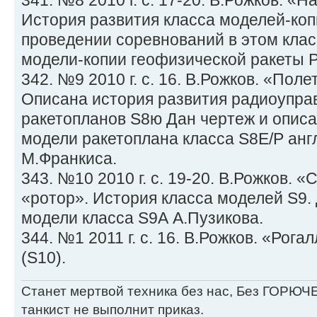
341. №8 2010 г. с. 17-20. В.Рожков. «
История развития класса моделей-коп
проведении соревнований в этом клас
модели-копии геофизической ракеты Р
342. №9 2010 г. с. 16. В.Рожков. «Поле
Описана история развития радиоупр
ракетопланов S8ю Дан чертеж и опис
модели ракетоплана класса S8E/P анг
М.Франкиса.
343. №10 2010 г. с. 19-20. В.Рожков. 
«ротор». История класса моделей S9.
модели класса S9А А.Пузикова.
344. №1 2011 г. с. 16. В.Рожков. «Рога
(S10).
Станет мертвой техника без нас, Без ГОРЮЧЕ
танкист не выполнит приказ.