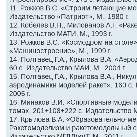
11. Рожков В.С. «Строим летающие мод
Издательство «Патриот», М., 1980 г.
12. Кобелев В.Н., Милованов А.Г. «Рак
Издательство МАТИ, М., 1993 г.
13. Рожков В.С. «Космодром на столе»
«Машиностроение», М., 1999 г.
14. Полтавец Г.А., Крылова В.А. «Аэр
60 с. Издательство МАИ, М., 2004 г.
15. Полтавец Г.А., Крылова В.А., Нику
аэродинамики моделей ракет». 160 с.
2005 г.
16. Минаков В.И. «Спортивные модели-
томах, 201+108+222 с. Издательство МГ
17. Крылова В.А. «Образовательно-ме
Ракетомоделизм и ракетомодельный сп
Издательство МГДД(ю)Т, М., 2011 г.