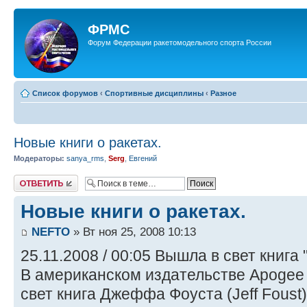
ФРМС
Форум Федерации ракетомодельного спорта России
Список форумов
‹
Спортивные дисциплины
‹
Разное
Новые книги о ракетах.
Модераторы:
sanya_rms
,
Serg
,
Евгений
Ответить
Новые книги о ракетах.
NEFTO
» Вт ноя 25, 2008 10:13
25.11.2008 / 00:05 Вышла в свет книга
В американском издательстве Apogee
свет книга Джеффа Фоуста (Jeff Foust)