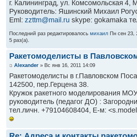
г. Калининград, ул. Комсомольская 4
Руководитель: Яшинский Михаил Рогу
Eml:
zzttm@mail.ru
skype: gokamaka те
Последний раз редактировалось
михаил
Пн сен 23, 
5 раз(а).
Ракетомоделисты в Павловско
Alexander
» Вс янв 16, 2011 14:09
Ракетомоделисты в г.Павловском Поса
142500, пер.Герцена 38.
Кружок ракетного моделирования МО
руководитель (педагог ДО) : Загородн
тел.личн. +79104608404, Е-м: <s.model
Re: Адреса и контакты ракетом