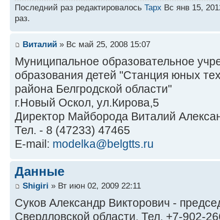
Последний раз редактировалось
Tapx
Вс янв 15, 201
раз.
Виталий
» Вс май 25, 2008 15:07
Муниципальное образовательное учр
образования детей "Станция юных те
района Белгродской области"
г.Новый Оскол, ул.Кирова,5
Директор Майборода Виталий Алекса
Тел. - 8 (47233) 47465
E-mail:
modelka@belgtts.ru
Данные
Shigiri
» Вт июн 02, 2009 22:11
Суков Александр Викторович - предс
Свердловской области. Тел. +7-902-266