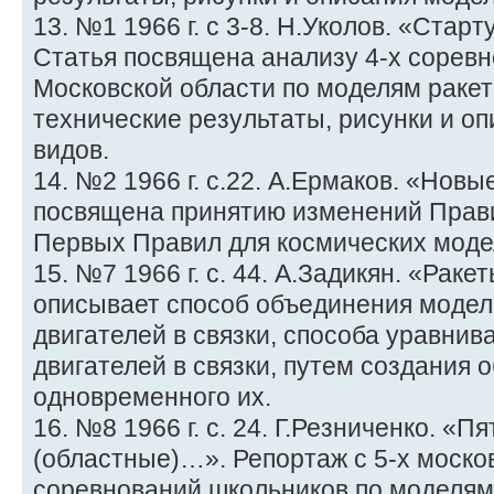
13. №1 1966 г. с 3-8. Н.Уколов. «Стар
Статья посвящена анализу 4-х сорев
Московской области по моделям ракет 
технические результаты, рисунки и о
видов.
14. №2 1966 г. с.22. А.Ермаков. «Нов
посвящена принятию изменений Прав
Первых Правил для космических моде
15. №7 1966 г. с. 44. А.Задикян. «Рак
описывает способ объединения моде
двигателей в связки, способа уравнив
двигателей в связки, путем создания 
одновременного их.
16. №8 1966 г. с. 24. Г.Резниченко. «
(областные)…». Репортаж с 5-х моско
соревнований школьников по моделям 