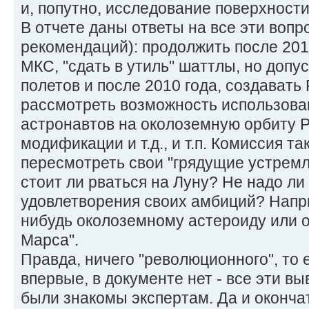
и, попутно, исследование поверхност
В отчете даны ответы на все эти вопр
рекомендаций): продолжить после 201
МКС, "сдать в утиль" шаттлы, но допу
полетов и после 2010 года, создавать 
рассмотреть возможность использова
астронавтов на околоземную орбиту Р
модификации и т.д., и т.п. Комиссия 
пересмотреть свои "грядущие устремл
стоит ли рваться на Луну? Не надо ли
удовлетворения своих амбиций? Напри
нибудь околоземному астероиду или о
Марса".
Правда, ничего "революционного", то 
впервые, в документе нет - все эти в
были знакомы экспертам. Да и оконча