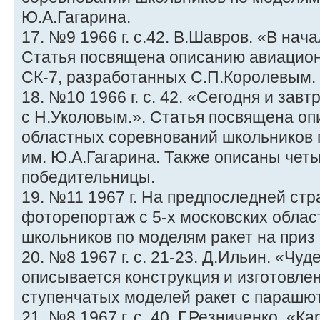
Ю.А.Гагарина.
17. №9 1966 г. с.42. В.Шавров. «В нач
Статья посвящена описанию авиацион
СК-7, разработанных С.П.Королевым.
18. №10 1966 г. с. 42. «Сегодня и зав
с Н.Уколовым.». Статья посвящена оп
областных соревнований школьников п
им. Ю.А.Гагарина. Также описаны чет
победительницы.
19. №11 1967 г. На предпоследней ст
фоторепортаж с 5-х московских обла
школьников по моделям ракет на приз 
20. №8 1967 г. с. 21-23. Д.Ильин. «Чу
описывается конструкция и изготовлен
ступенчатых моделей ракет с парашю
21. №8 1967 г. с. 40. Г.Резниченко. «