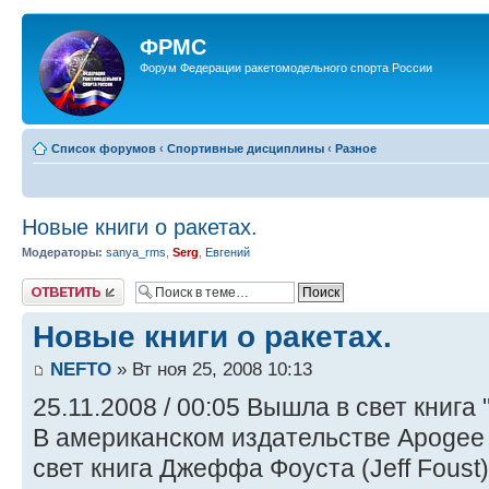
ФРМС
Форум Федерации ракетомодельного спорта России
Список форумов
‹
Спортивные дисциплины
‹
Разное
Новые книги о ракетах.
Модераторы:
sanya_rms
,
Serg
,
Евгений
Ответить
Новые книги о ракетах.
NEFTO
» Вт ноя 25, 2008 10:13
25.11.2008 / 00:05 Вышла в свет книга
В американском издательстве Apogee
свет книга Джеффа Фоуста (Jeff Foust)