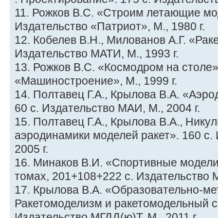
11. Рожков В.С. «Строим летающие мод
Издательство «Патриот», М., 1980 г.
12. Кобелев В.Н., Милованов А.Г. «Рак
Издательство МАТИ, М., 1993 г.
13. Рожков В.С. «Космодром на столе»
«Машиностроение», М., 1999 г.
14. Полтавец Г.А., Крылова В.А. «Аэр
60 с. Издательство МАИ, М., 2004 г.
15. Полтавец Г.А., Крылова В.А., Нику
аэродинамики моделей ракет». 160 с.
2005 г.
16. Минаков В.И. «Спортивные модели-
томах, 201+108+222 с. Издательство МГ
17. Крылова В.А. «Образовательно-ме
Ракетомоделизм и ракетомодельный сп
Издательство МГДД(ю)Т, М., 2011 г.