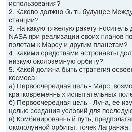
использования?
2. Каково должно быть будущее Межд
станции?
3. На какую тяжелую ракету-носитель
NASA при реализации своих планов п
полетам к Марсу и другим планетам?
4. Какими средствами астронавты дол
низкую околоземную орбиту?
5. Какой должна быть стратегия осво
космоса:
а) Первоочередная цель - Марс, возм
кратковременных испытательных поле
б) Первоочередная цель - Луна, ее из
целью создания условий для последую
в) Комбинированный путь, предполаг
окололунной орбиты, точек Лагранжа