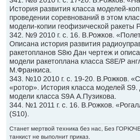
341. №8 2010 г. с. 17-20. В.Рожков. «
История развития класса моделей-коп
проведении соревнований в этом клас
модели-копии геофизической ракеты Р
342. №9 2010 г. с. 16. В.Рожков. «Поле
Описана история развития радиоупр
ракетопланов S8ю Дан чертеж и опис
модели ракетоплана класса S8E/P анг
М.Франкиса.
343. №10 2010 г. с. 19-20. В.Рожков. 
«ротор». История класса моделей S9.
модели класса S9А А.Пузикова.
344. №1 2011 г. с. 16. В.Рожков. «Рога
(S10).
Станет мертвой техника без нас, Без ГОРЮЧЕ
танкист не выполнит приказ.