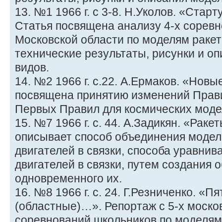
13. №1 1966 г. с 3-8. Н.Уколов. «Стар
Статья посвящена анализу 4-х сорев
Московской области по моделям ракет 
технические результаты, рисунки и о
видов.
14. №2 1966 г. с.22. А.Ермаков. «Нов
посвящена принятию изменений Прав
Первых Правил для космических моде
15. №7 1966 г. с. 44. А.Задикян. «Рак
описывает способ объединения моде
двигателей в связки, способа уравнив
двигателей в связки, путем создания 
одновременного их.
16. №8 1966 г. с. 24. Г.Резниченко. «
(областные)…». Репортаж с 5-х моско
соревнований школьников по моделям 