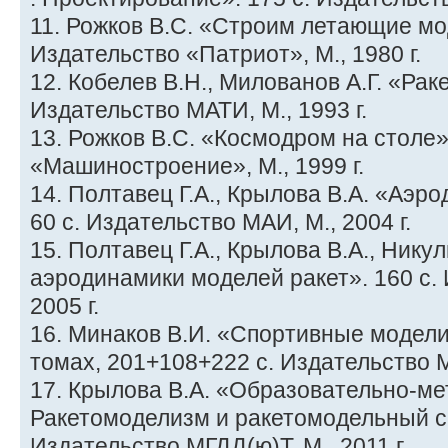
11. Рожков В.С. «Строим летающие мод
Издательство «Патриот», М., 1980 г.
12. Кобелев В.Н., Милованов А.Г. «Рак
Издательство МАТИ, М., 1993 г.
13. Рожков В.С. «Космодром на столе»
«Машиностроение», М., 1999 г.
14. Полтавец Г.А., Крылова В.А. «Аэр
60 с. Издательство МАИ, М., 2004 г.
15. Полтавец Г.А., Крылова В.А., Нику
аэродинамики моделей ракет». 160 с.
2005 г.
16. Минаков В.И. «Спортивные модели-
томах, 201+108+222 с. Издательство МГ
17. Крылова В.А. «Образовательно-ме
Ракетомоделизм и ракетомодельный сп
Издательство МГДД(ю)Т, М., 2011 г.