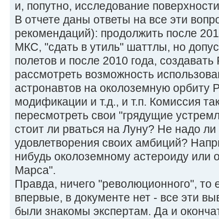
и, попутно, исследование поверхност
В отчете даны ответы на все эти вопр
рекомендаций): продолжить после 201
МКС, "сдать в утиль" шаттлы, но допу
полетов и после 2010 года, создавать 
рассмотреть возможность использова
астронавтов на околоземную орбиту Р
модификации и т.д., и т.п. Комиссия 
пересмотреть свои "грядущие устремл
стоит ли рваться на Луну? Не надо ли
удовлетворения своих амбиций? Напри
нибудь околоземному астероиду или о
Марса".
Правда, ничего "революционного", то 
впервые, в документе нет - все эти в
были знакомы экспертам. Да и оконча