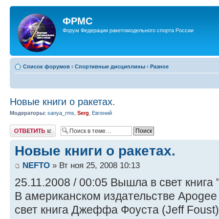
ФРМС
Форум Федерации ракетомодельного спорта России
Список форумов
‹
Спортивные дисциплины
‹
Разное
Новые книги о ракетах.
Модераторы:
sanya_rms
,
Serg
,
Евгений
Ответить
Новые книги о ракетах.
NEFTO
» Вт ноя 25, 2008 10:13
25.11.2008 / 00:05 Вышла в свет книга
В американском издательстве Apogee
свет книга Джеффа Фоуста (Jeff Foust)