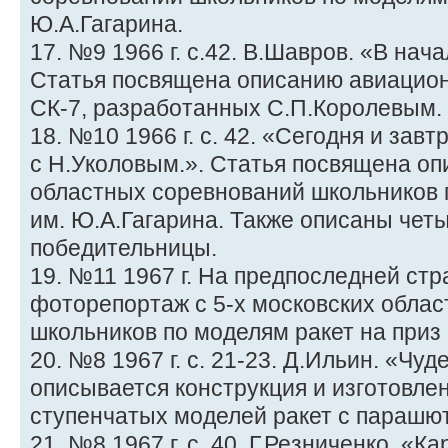
Ю.А.Гагарина.
17. №9 1966 г. с.42. В.Шавров. «В нач
Статья посвящена описанию авиацион
СК-7, разработанных С.П.Королевым.
18. №10 1966 г. с. 42. «Сегодня и зав
с Н.Уколовым.». Статья посвящена оп
областных соревнований школьников п
им. Ю.А.Гагарина. Также описаны чет
победительницы.
19. №11 1967 г. На предпоследней ст
фоторепортаж с 5-х московских обла
школьников по моделям ракет на приз 
20. №8 1967 г. с. 21-23. Д.Ильин. «Чу
описывается конструкция и изготовлен
ступенчатых моделей ракет с парашю
21. №8 1967 г. с. 40. Г.Резниченко. «