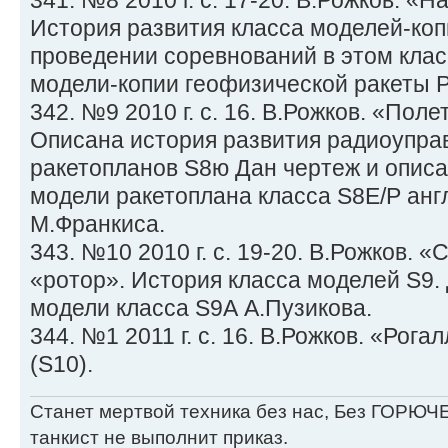
341. №8 2010 г. с. 17-20. В.Рожков. «
История развития класса моделей-коп
проведении соревнований в этом клас
модели-копии геофизической ракеты Р
342. №9 2010 г. с. 16. В.Рожков. «Поле
Описана история развития радиоупр
ракетопланов S8ю Дан чертеж и опис
модели ракетоплана класса S8E/P анг
М.Франкиса.
343. №10 2010 г. с. 19-20. В.Рожков. 
«ротор». История класса моделей S9.
модели класса S9А А.Пузикова.
344. №1 2011 г. с. 16. В.Рожков. «Рога
(S10).
Станет мертвой техника без нас, Без ГОРЮЧЕ
танкист не выполнит приказ.