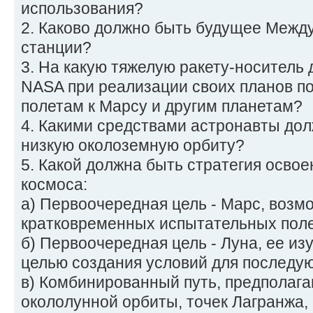
использования?
2. Каково должно быть будущее Межд
станции?
3. На какую тяжелую ракету-носитель
NASA при реализации своих планов п
полетам к Марсу и другим планетам?
4. Какими средствами астронавты дол
низкую околоземную орбиту?
5. Какой должна быть стратегия осво
космоса:
а) Первоочередная цель - Марс, возм
кратковременных испытательных поле
б) Первоочередная цель - Луна, ее из
целью создания условий для последую
в) Комбинированный путь, предполаг
окололунной орбиты, точек Лагранжа