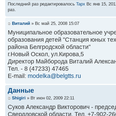
Последний раз редактировалось
Tapx
Вс янв 15, 201
раз.
Виталий
» Вс май 25, 2008 15:07
Муниципальное образовательное учр
образования детей "Станция юных те
района Белгродской области"
г.Новый Оскол, ул.Кирова,5
Директор Майборода Виталий Алекса
Тел. - 8 (47233) 47465
E-mail:
modelka@belgtts.ru
Данные
Shigiri
» Вт июн 02, 2009 22:11
Суков Александр Викторович - предс
Свердловской области. Тел. +7-902-266