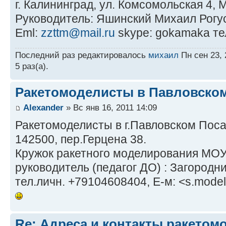
г. Калининград, ул. Комсомольская 4
Руководитель: Яшинский Михаил Рогу
Eml:
zzttm@mail.ru
skype: gokamaka те
Последний раз редактировалось
михаил
Пн сен 23, 
5 раз(а).
Ракетомоделисты в Павловско
Alexander
» Вс янв 16, 2011 14:09
Ракетомоделисты в г.Павловском Поса
142500, пер.Герцена 38.
Кружок ракетного моделирования МО
руководитель (педагог ДО) : Загородн
тел.личн. +79104608404, Е-м: <s.model
Re: Адреса и контакты ракетом