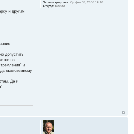
Зарегистрирован:
Ср фев 08, 2006 19:10
Откуда:
Москва
арсу и другим
ование
 но допустить
автов на
стремления" и
будь околоземному
ртам. Да и
".