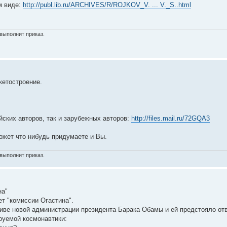
м виде:
http://publ.lib.ru/ARCHIVES/R/ROJKOV_V. ... V._S..html
выполнит приказ.
кетостроение.
йских авторов, так и зарубежных авторов:
http://files.mail.ru/72GQA3
ожет что нибудь придумаете и Вы.
выполнит приказ.
на"
т "комиссии Огастина".
иве новой администрации президента Барака Обамы и ей предстояло отв
уемой космонавтики: