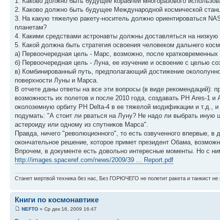
1. Каково должно быть будущее кораблей многоразового использов
2. Каково должно быть будущее Международной космической стан
3. На какую тяжелую ракету-носитель должно ориентироваться NAS
планетам?
4. Какими средствами астронавты должны доставляться на низкую
5. Какой должна быть стратегия освоения человеком дальнего косм
а) Первоочередная цель - Марс, возможно, после кратковременных
б) Первоочередная цель - Луна, ее изучение и освоение с целью 
в) Комбинированный путь, предполагающий достижение окололунной
поверхности Луны и Марса.
В отчете даны ответы на все эти вопросы (в виде рекомендаций): 
возможность их полетов и после 2010 года, создавать РН Ares-1 и
околоземную орбиту РН Delta-4 в ее тяжелой модификации и т.д., 
подумать: "А стоит ли рваться на Луну? Не надо ли выбрать иную
астероиду или одному из спутников Марса".
Правда, ничего "революционного", то есть озвученного впервые, в 
окончательное решение, которое примет президент Обама, возможно
Впрочем, в документе есть довольно интересные моменты. Но с ни
http://images.spaceref.com/news/2009/39 ... Report.pdf
Станет мертвой техника без нас, Без ГОРЮЧЕГО не полетит ракета и танкист не 
Книги по космонавтике
NEFTO
» Ср дек 16, 2009 16:47