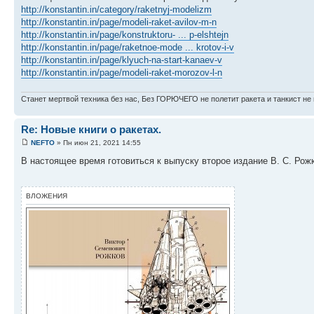
http://konstantin.in/category/raketnyj-modelizm
http://konstantin.in/page/modeli-raket-avilov-m-n
http://konstantin.in/page/konstruktoru- ... p-elshtejn
http://konstantin.in/page/raketnoe-mode ... krotov-i-v
http://konstantin.in/page/klyuch-na-start-kanaev-v
http://konstantin.in/page/modeli-raket-morozov-l-n
Станет мертвой техника без нас, Без ГОРЮЧЕГО не полетит ракета и танкист не 
Re: Новые книги о ракетах.
NEFTO
» Пн июн 21, 2021 14:55
В настоящее время готовиться к выпуску второе издание В. С. Рож
ВЛОЖЕНИЯ