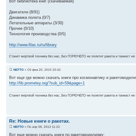
Вот библиотека книг (скачиваемая)
Двигатели (8/91)
Динамика полета (0/7)
Летательные аппараты (3/30)
Прочее (0/10)
Технология производства (0/5)
http://www.filas.ru/ru/library
Станет мертвой техника без нас, Без ГОРЮЧЕГО не полетит ракета и танкист не 
NEFTO
» Сб фев 20, 2010 20:42
Вот еще где можно скачать книги про космонавтику и ракетомодели
http://lib.prometey.org/?sub_id=59&page=1
Станет мертвой техника без нас, Без ГОРЮЧЕГО не полетит ракета и танкист не 
Re: Новые книги о ракетах.
NEFTO
» Пн апр 08, 2013 11:23
Вот еще можно скачать книги по ракетомоделизму: