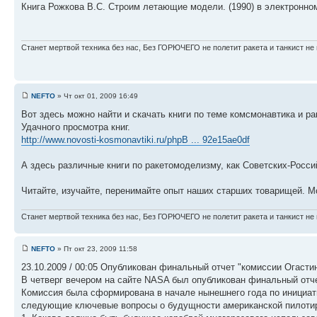
Книга Рожкова В.С. Строим летающие модели. (1990) в электронно
Станет мертвой техника без нас, Без ГОРЮЧЕГО не полетит ракета и танкист не 
NEFTO
» Чт окт 01, 2009 16:49
Вот здесь можно найти и скачать книги по теме комсмонавтика и ра
Удачного просмотра книг.
http://www.novosti-kosmonavtiki.ru/phpB ... 92e15ae0df
А здесь различные книги по ракетомоделизму, как Советских-Росси
Читайте, изучайте, перенимайте опыт наших старших товарищей. М
Станет мертвой техника без нас, Без ГОРЮЧЕГО не полетит ракета и танкист не 
NEFTO
» Пт окт 23, 2009 11:58
23.10.2009 / 00:05 Опубликован финальный отчет "комиссии Огасти
В четверг вечером на сайте NASA был опубликован финальный отче
Комиссия была сформирована в начале нынешнего года по инициат
следующие ключевые вопросы о будущности американской пилотир