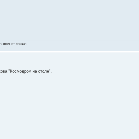
выполнит приказ.
кова "Космодром на столе".