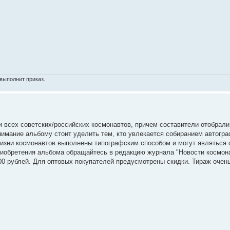
выполнит приказ.
 всех советских/российских космонавтов, причем составители отобрали
нимание альбому стоит уделить тем, кто увлекается собиранием автогр
изни космонавтов выполнены типографским способом и могут являться 
иобретения альбома обращайтесь в редакцию журнала "Новости космона
300 рублей. Для оптовых покупателей предусмотрены скидки. Тираж очен