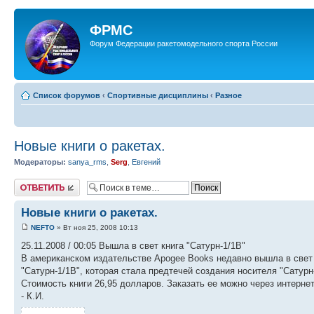
ФРМС
Форум Федерации ракетомодельного спорта России
Список форумов
‹
Спортивные дисциплины
‹
Разное
Новые книги о ракетах.
Модераторы:
sanya_rms
,
Serg
,
Евгений
Ответить
Новые книги о ракетах.
NEFTO
» Вт ноя 25, 2008 10:13
25.11.2008 / 00:05 Вышла в свет книга "Сатурн-1/1В"
В американском издательстве Apogee Books недавно вышла в свет к
"Сатурн-1/1В", которая стала предтечей создания носителя "Сатурн
Стоимость книги 26,95 долларов. Заказать ее можно через интернет
- К.И.