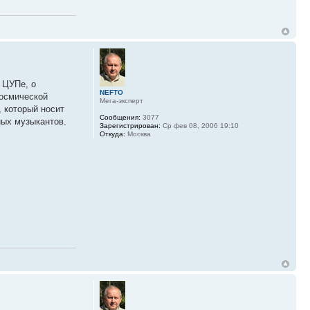
о ЦУПе, о
NEFTO
космической
Мега-эксперт
 который носит
Сообщения:
3077
ных музыкантов.
Зарегистрирован:
Ср фев 08, 2006 19:10
Откуда:
Москва