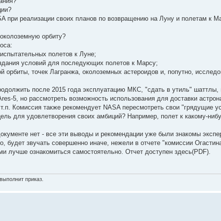
ания?
ции?
A при реализации своих планов по возвращению на Луну и полетам к М
 околоземную орбиту?
оса:
 испытательных полетов к Луне;
создания условий для последующих полетов к Марсу;
 орбиты, точек Лагранжа, околоземных астероидов и, попутно, исслед
продолжить после 2015 года эксплуатацию МКС, "сдать в утиль" шаттлы,
 Ares-5, но рассмотреть возможность использования для доставки астрон
и т.п. Комиссия также рекомендует NASA пересмотреть свои "грядущие у
 цель для удовлетворения своих амбиций? Например, полет к какому-ни
документе нет - все эти выводы и рекомендации уже были знакомы экспе
, будет звучать совершенно иначе, нежели в отчете "комиссии Огастина
ми лучше ознакомиться самостоятельно. Отчет доступен здесь(PDF).
выполнит приказ.