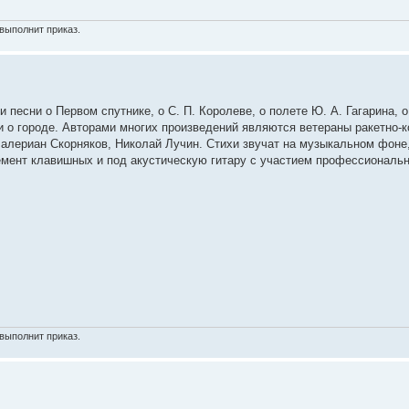
выполнит приказ.
 песни о Первом спутнике, о С. П. Королеве, о полете Ю. А. Гагарина, 
и о городе. Авторами многих произведений являются ветераны ракетно-
алериан Скорняков, Николай Лучин. Стихи звучат на музыкальном фоне,
емент клавишных и под акустическую гитару с участием профессиональ
выполнит приказ.