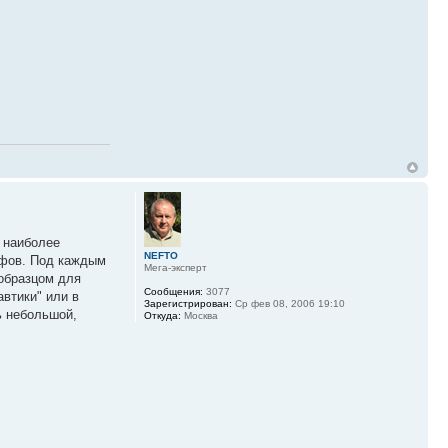
 наиболее
NEFTO
афов. Под каждым
Мега-эксперт
образцом для
Сообщения:
3077
втики" или в
Зарегистрирован:
Ср фев 08, 2006 19:10
ь небольшой,
Откуда:
Москва