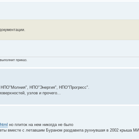
 документации.
выполнит приказ.
, НПО"Молния", НПО"Энергия", НПО"Прогресс".
верхностей, узлов и прочего...
.html
но плиток на нем никогда не было
ракеты вместе с летавшим Бураном раздавила рухнувшая в 2002 крыша М