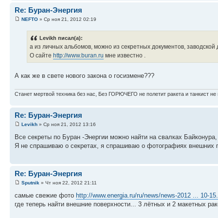
Re: Буран-Энергия
NEFTO
» Ср ноя 21, 2012 02:19
Levikh писал(а):
а из личных альбомов, можно из секретных документов, заводской
О сайте
http://www.buran.ru
мне известно .
А как же в свете нового закона о госизмене???
Станет мертвой техника без нас, Без ГОРЮЧЕГО не полетит ракета и танкист не 
Re: Буран-Энергия
Levikh
» Ср ноя 21, 2012 13:16
Все секреты по Буран -Энергии можно найти на свалках Байконура
Я не спрашиваю о секретах, я спрашиваю о фотографиях внешних по
Re: Буран-Энергия
Sputnik
» Чт ноя 22, 2012 21:11
самые свежие фото
http://www.energia.ru/ru/news/news-2012 ... 10-15
где теперь найти внешние поверхности... 3 лётных и 2 макетных 