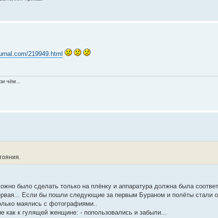
journal.com/219949.html
и чём...
тояния.
можно было сделать только на плёнку и аппаратура должна была соответ
первая... Если бы пошли следующие за первым Бураном и полёты стали 
колько маялись с фотографиями..
ие как к гулящей женщине: - попользовались и забыли...