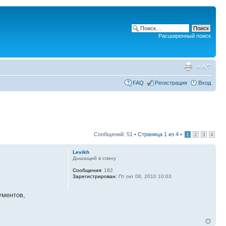
Расширенный поиск
FAQ
Регистрация
Вход
Сообщений: 51 •
Страница
1
из
4
•
1
2
3
4
Levikh
Дышащий в спину
Сообщения:
182
Зарегистрирован:
Пт окт 08, 2010 10:03
ументов,