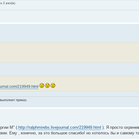
ь 2 раз(а).
journal.com/219949.html
выполнит приказ.
гии М" (.
http://ralphmirebs.livejournal.com/219949.html
). Я просто охренев
вии. Ему , конечно, за это большое спасибо! но хотелось бы и самому т