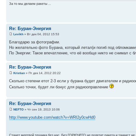
За то мы делаем ракеты ...
Re: Буран-Энергия
Levikh
» Вт дек 04, 2012 15:53
Благодарю за фотографии.
Но желательно фото Бурана, который летал(и погиб под обломками
По Энергии: Такое впечатление, что её вообще никто не снимал с б
Re: Буран-Энергия
Kristian
» Пт дек 14, 2012 20:22
Сколько степени етот 2-3 если у бурана будет двигателем и радио
Сколько точки, будет ли бонус для радиооправление
Re: Буран-Энергия
NEFTO
» Чт сен 19, 2013 10:06
http://www.youtube.com/watch?v=WRI2y0cwHd0
Станет мертвой техника без нас, Без ГОРЮЧЕГО не полетит ракета и танкист не 