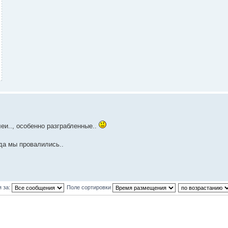
еи.., особенно разграбленные..
уда мы провалились..
 за:
Поле сортировки