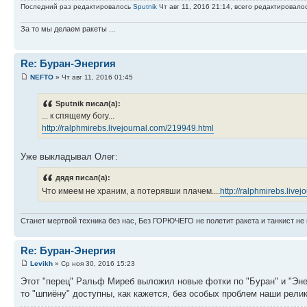
Последний раз редактировалось
Sputnik
Чт авг 11, 2016 21:14, всего редактировалос
За то мы делаем ракеты ...
Re: Буран-Энергия
NEFTO
» Чт авг 11, 2016 01:45
Sputnik писал(а):
... к спящему богу...
http://ralphmirebs.livejournal.com/219949.html
Уже выкладывал Олег:
дядя писал(а):
Что имеем не храним, а потерявши плачем....
http://ralphmirebs.live
Станет мертвой техника без нас, Без ГОРЮЧЕГО не полетит ракета и танкист не 
Re: Буран-Энергия
Levikh
» Ср ноя 30, 2016 15:23
Этот "перец" Ральф Миреб выложил новые фотки по "Буран" и "Энер
то "шпиёну" доступны, как кажется, без особых проблем наши релик