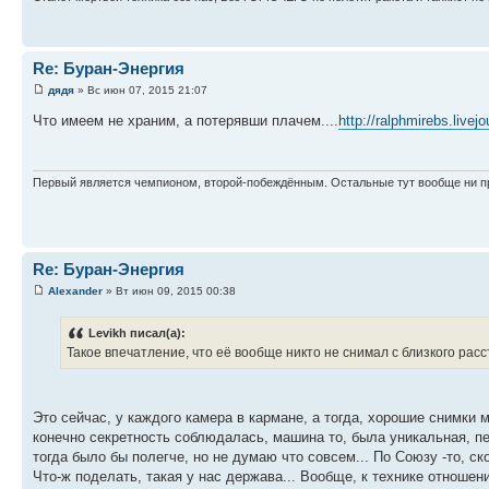
Re: Буран-Энергия
дядя
» Вс июн 07, 2015 21:07
Что имеем не храним, а потерявши плачем....
http://ralphmirebs.live
Первый является чемпионом, второй-побеждённым. Остальные тут вообще ни пр
Re: Буран-Энергия
Alexander
» Вт июн 09, 2015 00:38
Levikh писал(а):
Такое впечатление, что её вообще никто не снимал с близкого расс
Это сейчас, у каждого камера в кармане, а тогда, хорошие снимки 
конечно секретность соблюдалась, машина то, была уникальная, 
тогда было бы полегче, но не думаю что совсем... По Союзу -то, с
Что-ж поделать, такая у нас держава... Вообще, к технике отношен