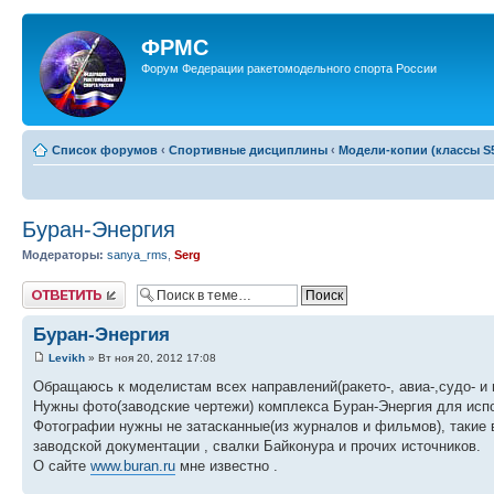
ФРМС
Форум Федерации ракетомодельного спорта России
Список форумов
‹
Спортивные дисциплины
‹
Модели-копии (классы S5
Буран-Энергия
Модераторы:
sanya_rms
,
Serg
Ответить
Буран-Энергия
Levikh
» Вт ноя 20, 2012 17:08
Обращаюсь к моделистам всех направлений(ракето-, авиа-,судо- и 
Нужны фото(заводские чертежи) комплекса Буран-Энергия для испо
Фотографии нужны не затасканные(из журналов и фильмов), такие 
заводской документации , свалки Байконура и прочих источников.
О сайте
www.buran.ru
мне известно .