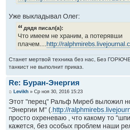
Уже выкладывал Олег:
дядя писал(а):
Что имеем не храним, а потерявши
плачем....
http://ralphmirebs.livejourna
Станет мертвой техника без нас, Без ГОРЮЧЕ
танкист не выполнит приказ.
Re: Буран-Энергия
Levikh
» Ср ноя 30, 2016 15:23
Этот "перец" Ральф Миреб выложил но
"Энергии М" (.
http://ralphmirebs.livejou
просто охреневаю , что какому то "шпи
кажется, без особых проблем наши рел