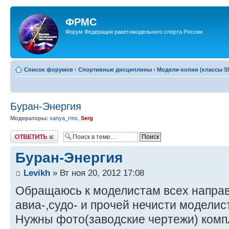
ФРМС
Форум Федерации ракетомодельного спорта России
Список форумов
‹
Спортивные дисциплины
‹
Модели-копии (классы S5
Буран-Энергия
Модераторы:
sanya_rms
,
Serg
Ответить
Буран-Энергия
Levikh
» Вт ноя 20, 2012 17:08
Обращаюсь к моделистам всех направ
авиа-,судо- и прочей нечисти моделис
Нужны фото(заводские чертежи) комп