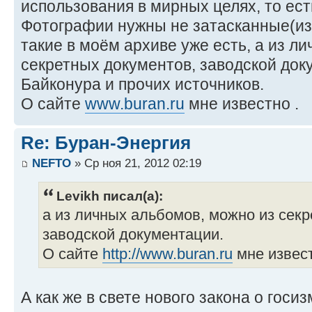
использования в мирных целях, то ест
Фотографии нужны не затасканные(из
такие в моём архиве уже есть, а из л
секретных документов, заводской док
Байконура и прочих источников.
О сайте
www.buran.ru
мне известно .
Re: Буран-Энергия
NEFTO
» Ср ноя 21, 2012 02:19
Levikh писал(а):
а из личных альбомов, можно из сек
заводской документации.
О сайте
http://www.buran.ru
мне извест
А как же в свете нового закона о госи