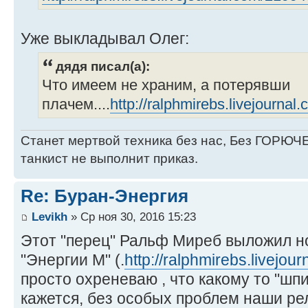
Уже выкладывал Олег:
дядя писал(а):
Что имеем не храним, а потерявши
плачем....
http://ralphmirebs.livejourna
Станет мертвой техника без нас, Без ГОРЮЧЕ
танкист не выполнит приказ.
Re: Буран-Энергия
Levikh
» Ср ноя 30, 2016 15:23
Этот "перец" Ральф Миреб выложил но
"Энергии М" (.
http://ralphmirebs.livejou
просто охреневаю , что какому то "шпи
кажется, без особых проблем наши рел