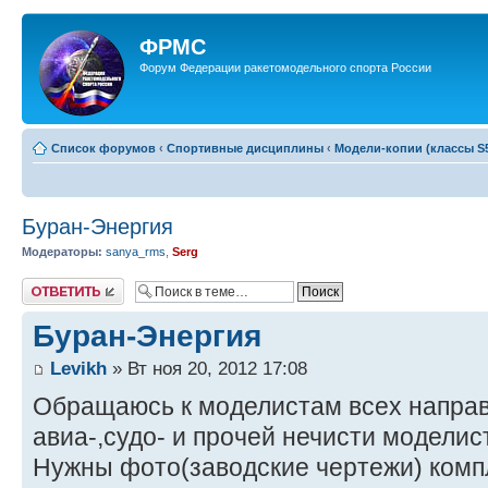
ФРМС
Форум Федерации ракетомодельного спорта России
Список форумов
‹
Спортивные дисциплины
‹
Модели-копии (классы S5
Буран-Энергия
Модераторы:
sanya_rms
,
Serg
Ответить
Буран-Энергия
Levikh
» Вт ноя 20, 2012 17:08
Обращаюсь к моделистам всех направ
авиа-,судо- и прочей нечисти моделис
Нужны фото(заводские чертежи) комп