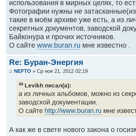
использования в мирных целях, то ест
Фотографии нужны не затасканные(из
такие в моём архиве уже есть, а из л
секретных документов, заводской док
Байконура и прочих источников.
О сайте
www.buran.ru
мне известно .
Re: Буран-Энергия
NEFTO
» Ср ноя 21, 2012 02:19
Levikh писал(а):
а из личных альбомов, можно из сек
заводской документации.
О сайте
http://www.buran.ru
мне извест
А как же в свете нового закона о госи