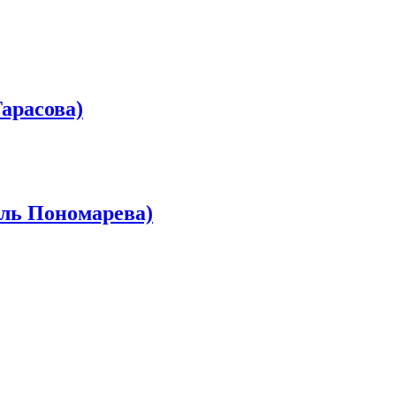
арасова)
ель Пономарева)